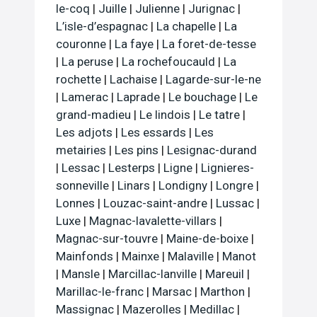
le-coq
|
Juille
|
Julienne
|
Jurignac
|
L’isle-d’espagnac
|
La chapelle
|
La
couronne
|
La faye
|
La foret-de-tesse
|
La peruse
|
La rochefoucauld
|
La
rochette
|
Lachaise
|
Lagarde-sur-le-ne
|
Lamerac
|
Laprade
|
Le bouchage
|
Le
grand-madieu
|
Le lindois
|
Le tatre
|
Les adjots
|
Les essards
|
Les
metairies
|
Les pins
|
Lesignac-durand
|
Lessac
|
Lesterps
|
Ligne
|
Lignieres-
sonneville
|
Linars
|
Londigny
|
Longre
|
Lonnes
|
Louzac-saint-andre
|
Lussac
|
Luxe
|
Magnac-lavalette-villars
|
Magnac-sur-touvre
|
Maine-de-boixe
|
Mainfonds
|
Mainxe
|
Malaville
|
Manot
|
Mansle
|
Marcillac-lanville
|
Mareuil
|
Marillac-le-franc
|
Marsac
|
Marthon
|
Massignac
|
Mazerolles
|
Medillac
|