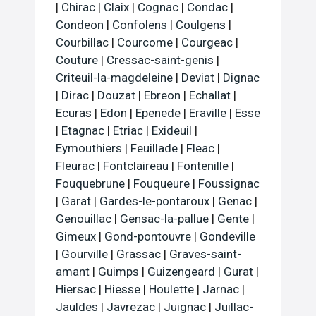
|
Chirac
|
Claix
|
Cognac
|
Condac
|
Condeon
|
Confolens
|
Coulgens
|
Courbillac
|
Courcome
|
Courgeac
|
Couture
|
Cressac-saint-genis
|
Criteuil-la-magdeleine
|
Deviat
|
Dignac
|
Dirac
|
Douzat
|
Ebreon
|
Echallat
|
Ecuras
|
Edon
|
Epenede
|
Eraville
|
Esse
|
Etagnac
|
Etriac
|
Exideuil
|
Eymouthiers
|
Feuillade
|
Fleac
|
Fleurac
|
Fontclaireau
|
Fontenille
|
Fouquebrune
|
Fouqueure
|
Foussignac
|
Garat
|
Gardes-le-pontaroux
|
Genac
|
Genouillac
|
Gensac-la-pallue
|
Gente
|
Gimeux
|
Gond-pontouvre
|
Gondeville
|
Gourville
|
Grassac
|
Graves-saint-
amant
|
Guimps
|
Guizengeard
|
Gurat
|
Hiersac
|
Hiesse
|
Houlette
|
Jarnac
|
Jauldes
|
Javrezac
|
Juignac
|
Juillac-