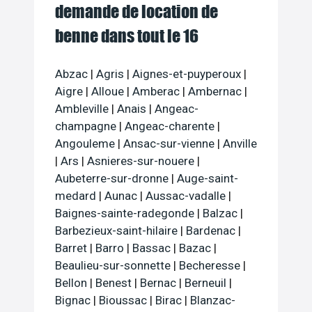
demande de location de
benne dans tout le 16
Abzac
|
Agris
|
Aignes-et-puyperoux
|
Aigre
|
Alloue
|
Amberac
|
Ambernac
|
Ambleville
|
Anais
|
Angeac-
champagne
|
Angeac-charente
|
Angouleme
|
Ansac-sur-vienne
|
Anville
|
Ars
|
Asnieres-sur-nouere
|
Aubeterre-sur-dronne
|
Auge-saint-
medard
|
Aunac
|
Aussac-vadalle
|
Baignes-sainte-radegonde
|
Balzac
|
Barbezieux-saint-hilaire
|
Bardenac
|
Barret
|
Barro
|
Bassac
|
Bazac
|
Beaulieu-sur-sonnette
|
Becheresse
|
Bellon
|
Benest
|
Bernac
|
Berneuil
|
Bignac
|
Bioussac
|
Birac
|
Blanzac-