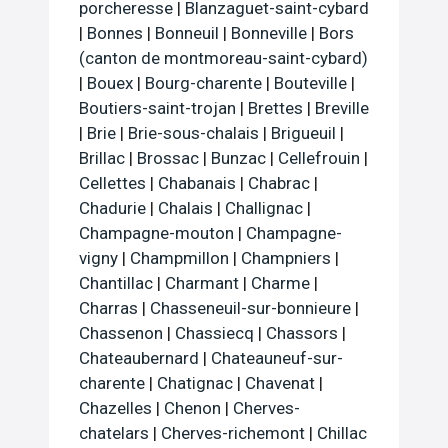
porcheresse
|
Blanzaguet-saint-cybard
|
Bonnes
|
Bonneuil
|
Bonneville
|
Bors
(canton de montmoreau-saint-cybard)
|
Bouex
|
Bourg-charente
|
Bouteville
|
Boutiers-saint-trojan
|
Brettes
|
Breville
|
Brie
|
Brie-sous-chalais
|
Brigueuil
|
Brillac
|
Brossac
|
Bunzac
|
Cellefrouin
|
Cellettes
|
Chabanais
|
Chabrac
|
Chadurie
|
Chalais
|
Challignac
|
Champagne-mouton
|
Champagne-
vigny
|
Champmillon
|
Champniers
|
Chantillac
|
Charmant
|
Charme
|
Charras
|
Chasseneuil-sur-bonnieure
|
Chassenon
|
Chassiecq
|
Chassors
|
Chateaubernard
|
Chateauneuf-sur-
charente
|
Chatignac
|
Chavenat
|
Chazelles
|
Chenon
|
Cherves-
chatelars
|
Cherves-richemont
|
Chillac