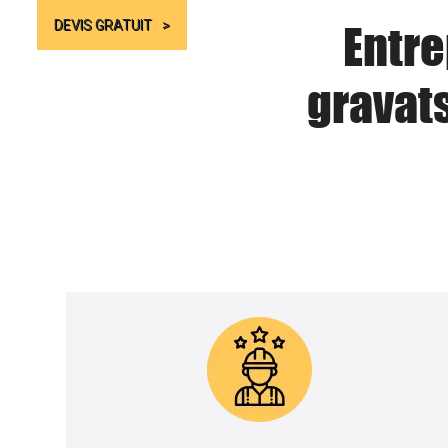
Entre
DEVIS GRATUIT
gravat