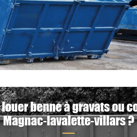
 louer benne à gravats ou c
Magnac-lavalette-villars ?