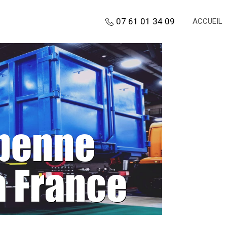
07 61 01 34 09
ACCUEIL
 benne
a France