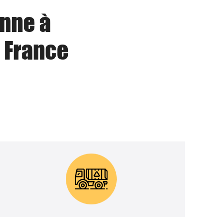
enne à
 France