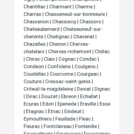
Chantillac
|
Charmant
|
Charme
|
Charras
|
Chasseneuil-sur-bonnieure
|
Chassenon
|
Chassiecq
|
Chassors
|
Chateaubernard
|
Chateauneuf-sur-
charente
|
Chatignac
|
Chavenat
|
Chazelles
|
Chenon
|
Cherves-
chatelars
|
Cherves-richemont
|
Chillac
|
Chirac
|
Claix
|
Cognac
|
Condac
|
Condeon
|
Confolens
|
Coulgens
|
Courbillac
|
Courcome
|
Courgeac
|
Couture
|
Cressac-saint-genis
|
Criteuil-la-magdeleine
|
Deviat
|
Dignac
|
Dirac
|
Douzat
|
Ebreon
|
Echallat
|
Ecuras
|
Edon
|
Epenede
|
Eraville
|
Esse
|
Etagnac
|
Etriac
|
Exideuil
|
Eymouthiers
|
Feuillade
|
Fleac
|
Fleurac
|
Fontclaireau
|
Fontenille
|
Fouquebrune
|
Fouqueure
|
Foussignac