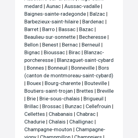
medard
|
Aunac
|
Aussac-vadalle
|
Baignes-sainte-radegonde
|
Balzac
|
Barbezieux-saint-hilaire
|
Bardenac
|
Barret
|
Barro
|
Bassac
|
Bazac
|
Beaulieu-sur-sonnette
|
Becheresse
|
Bellon
|
Benest
|
Bernac
|
Berneuil
|
Bignac
|
Bioussac
|
Birac
|
Blanzac-
porcheresse
|
Blanzaguet-saint-cybard
|
Bonnes
|
Bonneuil
|
Bonneville
|
Bors
(canton de montmoreau-saint-cybard)
|
Bouex
|
Bourg-charente
|
Bouteville
|
Boutiers-saint-trojan
|
Brettes
|
Breville
|
Brie
|
Brie-sous-chalais
|
Brigueuil
|
Brillac
|
Brossac
|
Bunzac
|
Cellefrouin
|
Cellettes
|
Chabanais
|
Chabrac
|
Chadurie
|
Chalais
|
Challignac
|
Champagne-mouton
|
Champagne-
vigny
|
Champmillon
|
Champniers
|