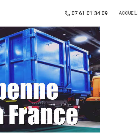
07 61 01 34 09
ACCUEIL
 benne
a France