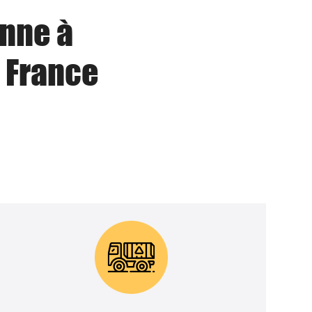
enne à
 France