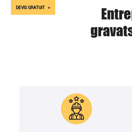
Entre
DEVIS GRATUIT
gravat