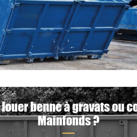
 louer benne à gravats ou c
Mainfonds ?