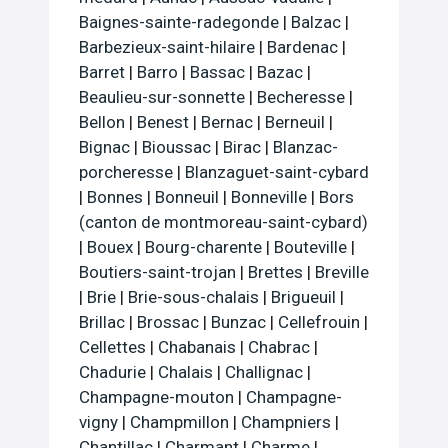
Baignes-sainte-radegonde
|
Balzac
|
Barbezieux-saint-hilaire
|
Bardenac
|
Barret
|
Barro
|
Bassac
|
Bazac
|
Beaulieu-sur-sonnette
|
Becheresse
|
Bellon
|
Benest
|
Bernac
|
Berneuil
|
Bignac
|
Bioussac
|
Birac
|
Blanzac-
porcheresse
|
Blanzaguet-saint-cybard
|
Bonnes
|
Bonneuil
|
Bonneville
|
Bors
(canton de montmoreau-saint-cybard)
|
Bouex
|
Bourg-charente
|
Bouteville
|
Boutiers-saint-trojan
|
Brettes
|
Breville
|
Brie
|
Brie-sous-chalais
|
Brigueuil
|
Brillac
|
Brossac
|
Bunzac
|
Cellefrouin
|
Cellettes
|
Chabanais
|
Chabrac
|
Chadurie
|
Chalais
|
Challignac
|
Champagne-mouton
|
Champagne-
vigny
|
Champmillon
|
Champniers
|
Chantillac
|
Charmant
|
Charme
|