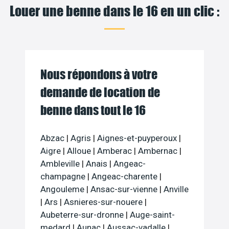
Louer une benne dans le 16 en un clic :
Nous répondons à votre
demande de location de
benne dans tout le 16
Abzac
|
Agris
|
Aignes-et-puyperoux
|
Aigre
|
Alloue
|
Amberac
|
Ambernac
|
Ambleville
|
Anais
|
Angeac-
champagne
|
Angeac-charente
|
Angouleme
|
Ansac-sur-vienne
|
Anville
|
Ars
|
Asnieres-sur-nouere
|
Aubeterre-sur-dronne
|
Auge-saint-
medard
|
Aunac
|
Aussac-vadalle
|