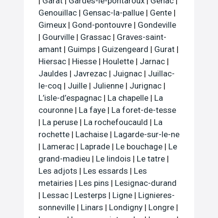
|
Garat
|
Gardes-le-pontaroux
|
Genac
|
Genouillac
|
Gensac-la-pallue
|
Gente
|
Gimeux
|
Gond-pontouvre
|
Gondeville
|
Gourville
|
Grassac
|
Graves-saint-
amant
|
Guimps
|
Guizengeard
|
Gurat
|
Hiersac
|
Hiesse
|
Houlette
|
Jarnac
|
Jauldes
|
Javrezac
|
Juignac
|
Juillac-
le-coq
|
Juille
|
Julienne
|
Jurignac
|
L’isle-d’espagnac
|
La chapelle
|
La
couronne
|
La faye
|
La foret-de-tesse
|
La peruse
|
La rochefoucauld
|
La
rochette
|
Lachaise
|
Lagarde-sur-le-ne
|
Lamerac
|
Laprade
|
Le bouchage
|
Le
grand-madieu
|
Le lindois
|
Le tatre
|
Les adjots
|
Les essards
|
Les
metairies
|
Les pins
|
Lesignac-durand
|
Lessac
|
Lesterps
|
Ligne
|
Lignieres-
sonneville
|
Linars
|
Londigny
|
Longre
|