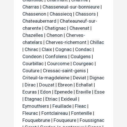
Charras
|
Chasseneuil-sur-bonnieure
|
Chassenon
|
Chassiecq
|
Chassors
|
Chateaubernard
|
Chateauneuf-sur-
charente
|
Chatignac
|
Chavenat
|
Chazelles
|
Chenon
|
Cherves-
chatelars
|
Cherves-richemont
|
Chillac
|
Chirac
|
Claix
|
Cognac
|
Condac
|
Condeon
|
Confolens
|
Coulgens
|
Courbillac
|
Courcome
|
Courgeac
|
Couture
|
Cressac-saint-genis
|
Criteuil-la-magdeleine
|
Deviat
|
Dignac
|
Dirac
|
Douzat
|
Ebreon
|
Echallat
|
Ecuras
|
Edon
|
Epenede
|
Eraville
|
Esse
|
Etagnac
|
Etriac
|
Exideuil
|
Eymouthiers
|
Feuillade
|
Fleac
|
Fleurac
|
Fontclaireau
|
Fontenille
|
Fouquebrune
|
Fouqueure
|
Foussignac