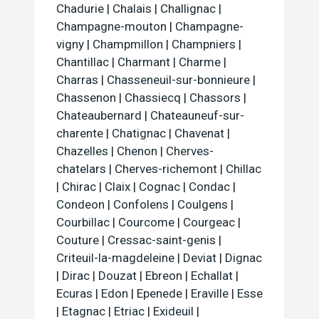
Chadurie
|
Chalais
|
Challignac
|
Champagne-mouton
|
Champagne-
vigny
|
Champmillon
|
Champniers
|
Chantillac
|
Charmant
|
Charme
|
Charras
|
Chasseneuil-sur-bonnieure
|
Chassenon
|
Chassiecq
|
Chassors
|
Chateaubernard
|
Chateauneuf-sur-
charente
|
Chatignac
|
Chavenat
|
Chazelles
|
Chenon
|
Cherves-
chatelars
|
Cherves-richemont
|
Chillac
|
Chirac
|
Claix
|
Cognac
|
Condac
|
Condeon
|
Confolens
|
Coulgens
|
Courbillac
|
Courcome
|
Courgeac
|
Couture
|
Cressac-saint-genis
|
Criteuil-la-magdeleine
|
Deviat
|
Dignac
|
Dirac
|
Douzat
|
Ebreon
|
Echallat
|
Ecuras
|
Edon
|
Epenede
|
Eraville
|
Esse
|
Etagnac
|
Etriac
|
Exideuil
|