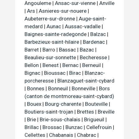
Angouleme
|
Ansac-sur-vienne
|
Anville
|
Ars
|
Asnieres-sur-nouere
|
Aubeterre-sur-dronne
|
Auge-saint-
medard
|
Aunac
|
Aussac-vadalle
|
Baignes-sainte-radegonde
|
Balzac
|
Barbezieux-saint-hilaire
|
Bardenac
|
Barret
|
Barro
|
Bassac
|
Bazac
|
Beaulieu-sur-sonnette
|
Becheresse
|
Bellon
|
Benest
|
Bernac
|
Berneuil
|
Bignac
|
Bioussac
|
Birac
|
Blanzac-
porcheresse
|
Blanzaguet-saint-cybard
|
Bonnes
|
Bonneuil
|
Bonneville
|
Bors
(canton de montmoreau-saint-cybard)
|
Bouex
|
Bourg-charente
|
Bouteville
|
Boutiers-saint-trojan
|
Brettes
|
Breville
|
Brie
|
Brie-sous-chalais
|
Brigueuil
|
Brillac
|
Brossac
|
Bunzac
|
Cellefrouin
|
Cellettes
|
Chabanais
|
Chabrac
|