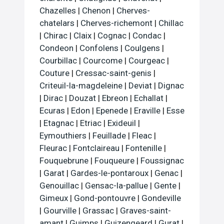
Chazelles
|
Chenon
|
Cherves-
chatelars
|
Cherves-richemont
|
Chillac
|
Chirac
|
Claix
|
Cognac
|
Condac
|
Condeon
|
Confolens
|
Coulgens
|
Courbillac
|
Courcome
|
Courgeac
|
Couture
|
Cressac-saint-genis
|
Criteuil-la-magdeleine
|
Deviat
|
Dignac
|
Dirac
|
Douzat
|
Ebreon
|
Echallat
|
Ecuras
|
Edon
|
Epenede
|
Eraville
|
Esse
|
Etagnac
|
Etriac
|
Exideuil
|
Eymouthiers
|
Feuillade
|
Fleac
|
Fleurac
|
Fontclaireau
|
Fontenille
|
Fouquebrune
|
Fouqueure
|
Foussignac
|
Garat
|
Gardes-le-pontaroux
|
Genac
|
Genouillac
|
Gensac-la-pallue
|
Gente
|
Gimeux
|
Gond-pontouvre
|
Gondeville
|
Gourville
|
Grassac
|
Graves-saint-
amant
|
Guimps
|
Guizengeard
|
Gurat
|