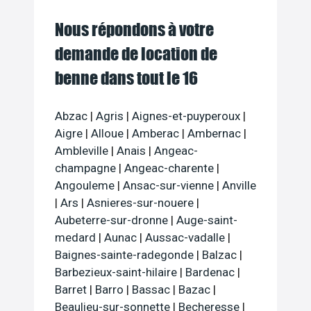
Nous répondons à votre
demande de location de
benne dans tout le 16
Abzac
|
Agris
|
Aignes-et-puyperoux
|
Aigre
|
Alloue
|
Amberac
|
Ambernac
|
Ambleville
|
Anais
|
Angeac-
champagne
|
Angeac-charente
|
Angouleme
|
Ansac-sur-vienne
|
Anville
|
Ars
|
Asnieres-sur-nouere
|
Aubeterre-sur-dronne
|
Auge-saint-
medard
|
Aunac
|
Aussac-vadalle
|
Baignes-sainte-radegonde
|
Balzac
|
Barbezieux-saint-hilaire
|
Bardenac
|
Barret
|
Barro
|
Bassac
|
Bazac
|
Beaulieu-sur-sonnette
|
Becheresse
|