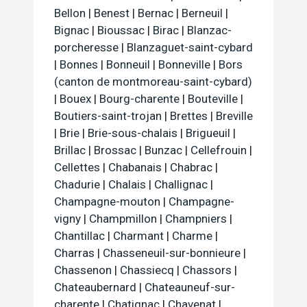
Bellon
|
Benest
|
Bernac
|
Berneuil
|
Bignac
|
Bioussac
|
Birac
|
Blanzac-
porcheresse
|
Blanzaguet-saint-cybard
|
Bonnes
|
Bonneuil
|
Bonneville
|
Bors
(canton de montmoreau-saint-cybard)
|
Bouex
|
Bourg-charente
|
Bouteville
|
Boutiers-saint-trojan
|
Brettes
|
Breville
|
Brie
|
Brie-sous-chalais
|
Brigueuil
|
Brillac
|
Brossac
|
Bunzac
|
Cellefrouin
|
Cellettes
|
Chabanais
|
Chabrac
|
Chadurie
|
Chalais
|
Challignac
|
Champagne-mouton
|
Champagne-
vigny
|
Champmillon
|
Champniers
|
Chantillac
|
Charmant
|
Charme
|
Charras
|
Chasseneuil-sur-bonnieure
|
Chassenon
|
Chassiecq
|
Chassors
|
Chateaubernard
|
Chateauneuf-sur-
charente
|
Chatignac
|
Chavenat
|