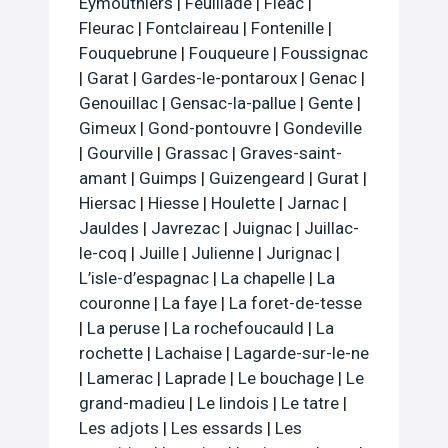
Eymouthiers
|
Feuillade
|
Fleac
|
Fleurac
|
Fontclaireau
|
Fontenille
|
Fouquebrune
|
Fouqueure
|
Foussignac
|
Garat
|
Gardes-le-pontaroux
|
Genac
|
Genouillac
|
Gensac-la-pallue
|
Gente
|
Gimeux
|
Gond-pontouvre
|
Gondeville
|
Gourville
|
Grassac
|
Graves-saint-
amant
|
Guimps
|
Guizengeard
|
Gurat
|
Hiersac
|
Hiesse
|
Houlette
|
Jarnac
|
Jauldes
|
Javrezac
|
Juignac
|
Juillac-
le-coq
|
Juille
|
Julienne
|
Jurignac
|
L’isle-d’espagnac
|
La chapelle
|
La
couronne
|
La faye
|
La foret-de-tesse
|
La peruse
|
La rochefoucauld
|
La
rochette
|
Lachaise
|
Lagarde-sur-le-ne
|
Lamerac
|
Laprade
|
Le bouchage
|
Le
grand-madieu
|
Le lindois
|
Le tatre
|
Les adjots
|
Les essards
|
Les