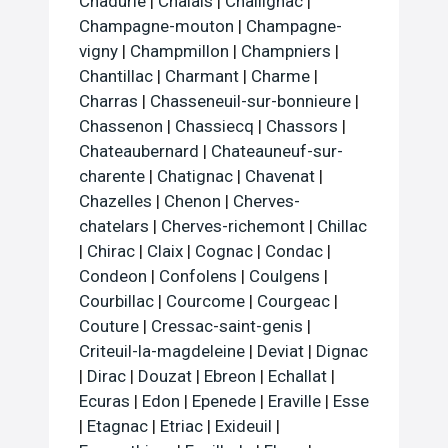
Chadurie
|
Chalais
|
Challignac
|
Champagne-mouton
|
Champagne-
vigny
|
Champmillon
|
Champniers
|
Chantillac
|
Charmant
|
Charme
|
Charras
|
Chasseneuil-sur-bonnieure
|
Chassenon
|
Chassiecq
|
Chassors
|
Chateaubernard
|
Chateauneuf-sur-
charente
|
Chatignac
|
Chavenat
|
Chazelles
|
Chenon
|
Cherves-
chatelars
|
Cherves-richemont
|
Chillac
|
Chirac
|
Claix
|
Cognac
|
Condac
|
Condeon
|
Confolens
|
Coulgens
|
Courbillac
|
Courcome
|
Courgeac
|
Couture
|
Cressac-saint-genis
|
Criteuil-la-magdeleine
|
Deviat
|
Dignac
|
Dirac
|
Douzat
|
Ebreon
|
Echallat
|
Ecuras
|
Edon
|
Epenede
|
Eraville
|
Esse
|
Etagnac
|
Etriac
|
Exideuil
|