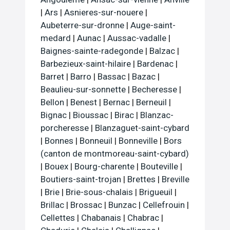
|
Ars
|
Asnieres-sur-nouere
|
Aubeterre-sur-dronne
|
Auge-saint-
medard
|
Aunac
|
Aussac-vadalle
|
Baignes-sainte-radegonde
|
Balzac
|
Barbezieux-saint-hilaire
|
Bardenac
|
Barret
|
Barro
|
Bassac
|
Bazac
|
Beaulieu-sur-sonnette
|
Becheresse
|
Bellon
|
Benest
|
Bernac
|
Berneuil
|
Bignac
|
Bioussac
|
Birac
|
Blanzac-
porcheresse
|
Blanzaguet-saint-cybard
|
Bonnes
|
Bonneuil
|
Bonneville
|
Bors
(canton de montmoreau-saint-cybard)
|
Bouex
|
Bourg-charente
|
Bouteville
|
Boutiers-saint-trojan
|
Brettes
|
Breville
|
Brie
|
Brie-sous-chalais
|
Brigueuil
|
Brillac
|
Brossac
|
Bunzac
|
Cellefrouin
|
Cellettes
|
Chabanais
|
Chabrac
|