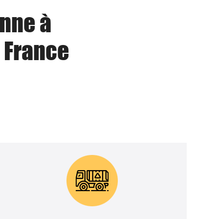
enne à
 France