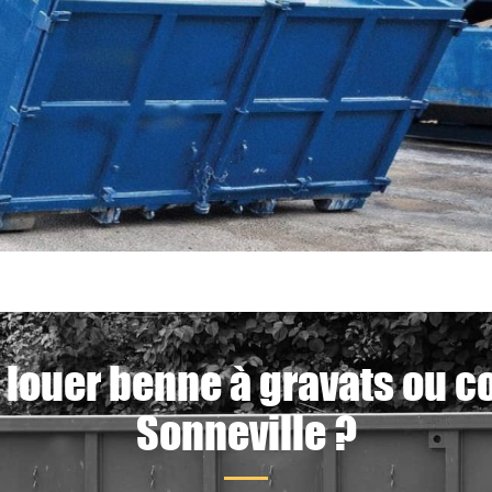
 louer benne à gravats ou c
Sonneville ?