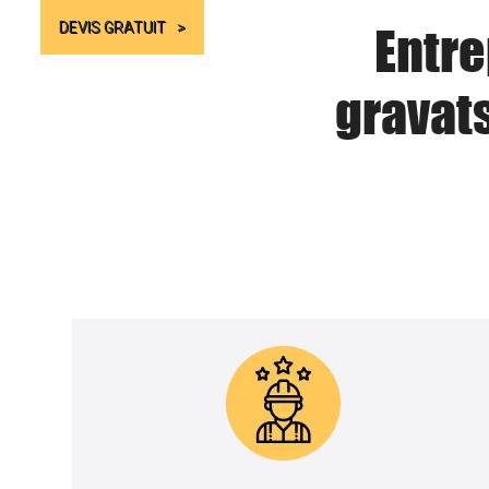
Entre
DEVIS GRATUIT
gravat