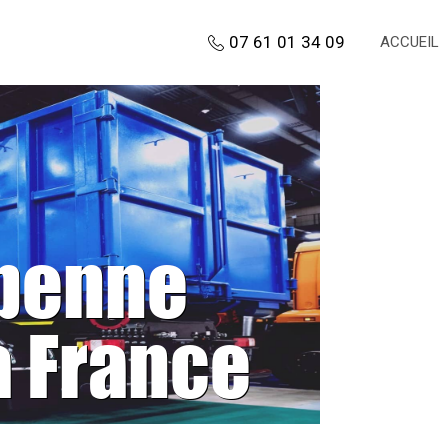
07 61 01 34 09
ACCUEIL
 benne
a France