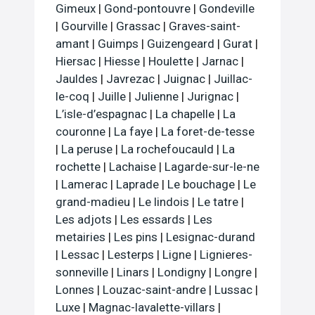
Gimeux
|
Gond-pontouvre
|
Gondeville
|
Gourville
|
Grassac
|
Graves-saint-
amant
|
Guimps
|
Guizengeard
|
Gurat
|
Hiersac
|
Hiesse
|
Houlette
|
Jarnac
|
Jauldes
|
Javrezac
|
Juignac
|
Juillac-
le-coq
|
Juille
|
Julienne
|
Jurignac
|
L’isle-d’espagnac
|
La chapelle
|
La
couronne
|
La faye
|
La foret-de-tesse
|
La peruse
|
La rochefoucauld
|
La
rochette
|
Lachaise
|
Lagarde-sur-le-ne
|
Lamerac
|
Laprade
|
Le bouchage
|
Le
grand-madieu
|
Le lindois
|
Le tatre
|
Les adjots
|
Les essards
|
Les
metairies
|
Les pins
|
Lesignac-durand
|
Lessac
|
Lesterps
|
Ligne
|
Lignieres-
sonneville
|
Linars
|
Londigny
|
Longre
|
Lonnes
|
Louzac-saint-andre
|
Lussac
|
Luxe
|
Magnac-lavalette-villars
|