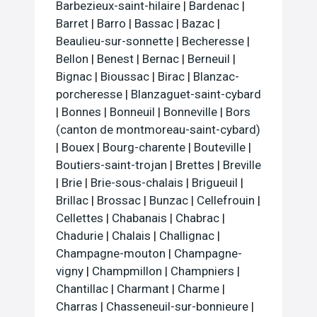
Barbezieux-saint-hilaire
|
Bardenac
|
Barret
|
Barro
|
Bassac
|
Bazac
|
Beaulieu-sur-sonnette
|
Becheresse
|
Bellon
|
Benest
|
Bernac
|
Berneuil
|
Bignac
|
Bioussac
|
Birac
|
Blanzac-
porcheresse
|
Blanzaguet-saint-cybard
|
Bonnes
|
Bonneuil
|
Bonneville
|
Bors
(canton de montmoreau-saint-cybard)
|
Bouex
|
Bourg-charente
|
Bouteville
|
Boutiers-saint-trojan
|
Brettes
|
Breville
|
Brie
|
Brie-sous-chalais
|
Brigueuil
|
Brillac
|
Brossac
|
Bunzac
|
Cellefrouin
|
Cellettes
|
Chabanais
|
Chabrac
|
Chadurie
|
Chalais
|
Challignac
|
Champagne-mouton
|
Champagne-
vigny
|
Champmillon
|
Champniers
|
Chantillac
|
Charmant
|
Charme
|
Charras
|
Chasseneuil-sur-bonnieure
|