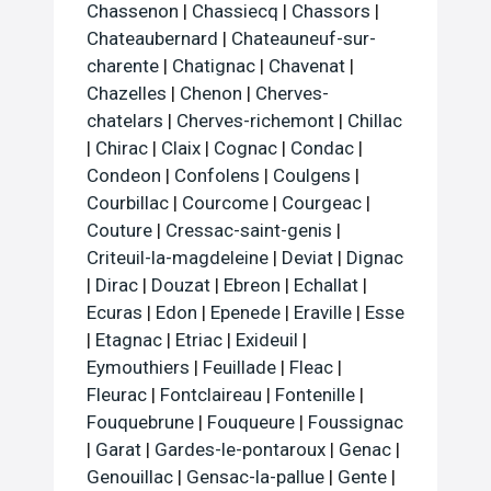
Chassenon
|
Chassiecq
|
Chassors
|
Chateaubernard
|
Chateauneuf-sur-
charente
|
Chatignac
|
Chavenat
|
Chazelles
|
Chenon
|
Cherves-
chatelars
|
Cherves-richemont
|
Chillac
|
Chirac
|
Claix
|
Cognac
|
Condac
|
Condeon
|
Confolens
|
Coulgens
|
Courbillac
|
Courcome
|
Courgeac
|
Couture
|
Cressac-saint-genis
|
Criteuil-la-magdeleine
|
Deviat
|
Dignac
|
Dirac
|
Douzat
|
Ebreon
|
Echallat
|
Ecuras
|
Edon
|
Epenede
|
Eraville
|
Esse
|
Etagnac
|
Etriac
|
Exideuil
|
Eymouthiers
|
Feuillade
|
Fleac
|
Fleurac
|
Fontclaireau
|
Fontenille
|
Fouquebrune
|
Fouqueure
|
Foussignac
|
Garat
|
Gardes-le-pontaroux
|
Genac
|
Genouillac
|
Gensac-la-pallue
|
Gente
|