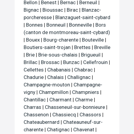
Bellon
|
Benest
|
Bernac
|
Berneuil
|
Bignac
|
Bioussac
|
Birac
|
Blanzac-
porcheresse
|
Blanzaguet-saint-cybard
|
Bonnes
|
Bonneuil
|
Bonneville
|
Bors
(canton de montmoreau-saint-cybard)
|
Bouex
|
Bourg-charente
|
Bouteville
|
Boutiers-saint-trojan
|
Brettes
|
Breville
|
Brie
|
Brie-sous-chalais
|
Brigueuil
|
Brillac
|
Brossac
|
Bunzac
|
Cellefrouin
|
Cellettes
|
Chabanais
|
Chabrac
|
Chadurie
|
Chalais
|
Challignac
|
Champagne-mouton
|
Champagne-
vigny
|
Champmillon
|
Champniers
|
Chantillac
|
Charmant
|
Charme
|
Charras
|
Chasseneuil-sur-bonnieure
|
Chassenon
|
Chassiecq
|
Chassors
|
Chateaubernard
|
Chateauneuf-sur-
charente
|
Chatignac
|
Chavenat
|