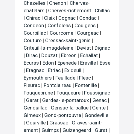
Chazelles
|
Chenon
|
Cherves-
chatelars
|
Cherves-richemont
|
Chillac
|
Chirac
|
Claix
|
Cognac
|
Condac
|
Condeon
|
Confolens
|
Coulgens
|
Courbillac
|
Courcome
|
Courgeac
|
Couture
|
Cressac-saint-genis
|
Criteuil-la-magdeleine
|
Deviat
|
Dignac
|
Dirac
|
Douzat
|
Ebreon
|
Echallat
|
Ecuras
|
Edon
|
Epenede
|
Eraville
|
Esse
|
Etagnac
|
Etriac
|
Exideuil
|
Eymouthiers
|
Feuillade
|
Fleac
|
Fleurac
|
Fontclaireau
|
Fontenille
|
Fouquebrune
|
Fouqueure
|
Foussignac
|
Garat
|
Gardes-le-pontaroux
|
Genac
|
Genouillac
|
Gensac-la-pallue
|
Gente
|
Gimeux
|
Gond-pontouvre
|
Gondeville
|
Gourville
|
Grassac
|
Graves-saint-
amant
|
Guimps
|
Guizengeard
|
Gurat
|