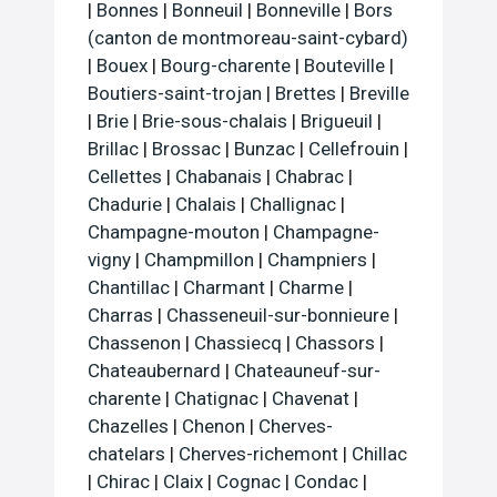
|
Bonnes
|
Bonneuil
|
Bonneville
|
Bors
(canton de montmoreau-saint-cybard)
|
Bouex
|
Bourg-charente
|
Bouteville
|
Boutiers-saint-trojan
|
Brettes
|
Breville
|
Brie
|
Brie-sous-chalais
|
Brigueuil
|
Brillac
|
Brossac
|
Bunzac
|
Cellefrouin
|
Cellettes
|
Chabanais
|
Chabrac
|
Chadurie
|
Chalais
|
Challignac
|
Champagne-mouton
|
Champagne-
vigny
|
Champmillon
|
Champniers
|
Chantillac
|
Charmant
|
Charme
|
Charras
|
Chasseneuil-sur-bonnieure
|
Chassenon
|
Chassiecq
|
Chassors
|
Chateaubernard
|
Chateauneuf-sur-
charente
|
Chatignac
|
Chavenat
|
Chazelles
|
Chenon
|
Cherves-
chatelars
|
Cherves-richemont
|
Chillac
|
Chirac
|
Claix
|
Cognac
|
Condac
|