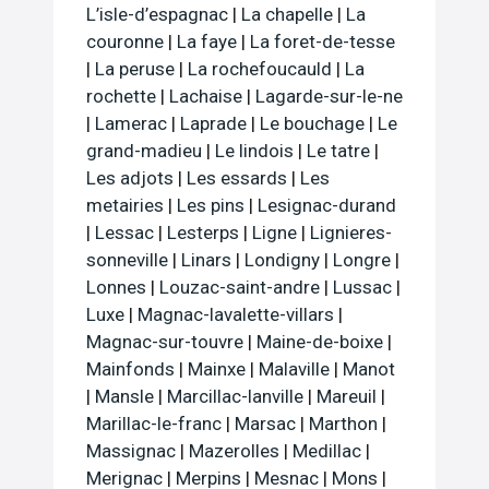
L’isle-d’espagnac
|
La chapelle
|
La
couronne
|
La faye
|
La foret-de-tesse
|
La peruse
|
La rochefoucauld
|
La
rochette
|
Lachaise
|
Lagarde-sur-le-ne
|
Lamerac
|
Laprade
|
Le bouchage
|
Le
grand-madieu
|
Le lindois
|
Le tatre
|
Les adjots
|
Les essards
|
Les
metairies
|
Les pins
|
Lesignac-durand
|
Lessac
|
Lesterps
|
Ligne
|
Lignieres-
sonneville
|
Linars
|
Londigny
|
Longre
|
Lonnes
|
Louzac-saint-andre
|
Lussac
|
Luxe
|
Magnac-lavalette-villars
|
Magnac-sur-touvre
|
Maine-de-boixe
|
Mainfonds
|
Mainxe
|
Malaville
|
Manot
|
Mansle
|
Marcillac-lanville
|
Mareuil
|
Marillac-le-franc
|
Marsac
|
Marthon
|
Massignac
|
Mazerolles
|
Medillac
|
Merignac
|
Merpins
|
Mesnac
|
Mons
|