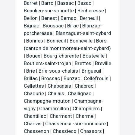
Barret
|
Barro
|
Bassac
|
Bazac
|
Beaulieu-sur-sonnette
|
Becheresse
|
Bellon
|
Benest
|
Bernac
|
Berneuil
|
Bignac
|
Bioussac
|
Birac
|
Blanzac-
porcheresse
|
Blanzaguet-saint-cybard
|
Bonnes
|
Bonneuil
|
Bonneville
|
Bors
(canton de montmoreau-saint-cybard)
|
Bouex
|
Bourg-charente
|
Bouteville
|
Boutiers-saint-trojan
|
Brettes
|
Breville
|
Brie
|
Brie-sous-chalais
|
Brigueuil
|
Brillac
|
Brossac
|
Bunzac
|
Cellefrouin
|
Cellettes
|
Chabanais
|
Chabrac
|
Chadurie
|
Chalais
|
Challignac
|
Champagne-mouton
|
Champagne-
vigny
|
Champmillon
|
Champniers
|
Chantillac
|
Charmant
|
Charme
|
Charras
|
Chasseneuil-sur-bonnieure
|
Chassenon
|
Chassiecq
|
Chassors
|