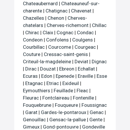
Chateaubernard
|
Chateauneuf-sur-
charente
|
Chatignac
|
Chavenat
|
Chazelles
|
Chenon
|
Cherves-
chatelars
|
Cherves-richemont
|
Chillac
|
Chirac
|
Claix
|
Cognac
|
Condac
|
Condeon
|
Confolens
|
Coulgens
|
Courbillac
|
Courcome
|
Courgeac
|
Couture
|
Cressac-saint-genis
|
Criteuil-la-magdeleine
|
Deviat
|
Dignac
|
Dirac
|
Douzat
|
Ebreon
|
Echallat
|
Ecuras
|
Edon
|
Epenede
|
Eraville
|
Esse
|
Etagnac
|
Etriac
|
Exideuil
|
Eymouthiers
|
Feuillade
|
Fleac
|
Fleurac
|
Fontclaireau
|
Fontenille
|
Fouquebrune
|
Fouqueure
|
Foussignac
|
Garat
|
Gardes-le-pontaroux
|
Genac
|
Genouillac
|
Gensac-la-pallue
|
Gente
|
Gimeux
|
Gond-pontouvre
|
Gondeville