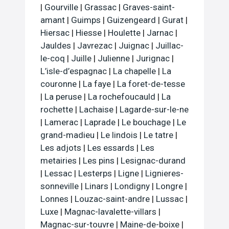
|
Gourville
|
Grassac
|
Graves-saint-
amant
|
Guimps
|
Guizengeard
|
Gurat
|
Hiersac
|
Hiesse
|
Houlette
|
Jarnac
|
Jauldes
|
Javrezac
|
Juignac
|
Juillac-
le-coq
|
Juille
|
Julienne
|
Jurignac
|
L’isle-d’espagnac
|
La chapelle
|
La
couronne
|
La faye
|
La foret-de-tesse
|
La peruse
|
La rochefoucauld
|
La
rochette
|
Lachaise
|
Lagarde-sur-le-ne
|
Lamerac
|
Laprade
|
Le bouchage
|
Le
grand-madieu
|
Le lindois
|
Le tatre
|
Les adjots
|
Les essards
|
Les
metairies
|
Les pins
|
Lesignac-durand
|
Lessac
|
Lesterps
|
Ligne
|
Lignieres-
sonneville
|
Linars
|
Londigny
|
Longre
|
Lonnes
|
Louzac-saint-andre
|
Lussac
|
Luxe
|
Magnac-lavalette-villars
|
Magnac-sur-touvre
|
Maine-de-boixe
|