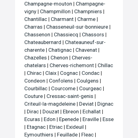
Champagne-mouton
|
Champagne-
vigny
|
Champmillon
|
Champniers
|
Chantillac
|
Charmant
|
Charme
|
Charras
|
Chasseneuil-sur-bonnieure
|
Chassenon
|
Chassiecq
|
Chassors
|
Chateaubernard
|
Chateauneuf-sur-
charente
|
Chatignac
|
Chavenat
|
Chazelles
|
Chenon
|
Cherves-
chatelars
|
Cherves-richemont
|
Chillac
|
Chirac
|
Claix
|
Cognac
|
Condac
|
Condeon
|
Confolens
|
Coulgens
|
Courbillac
|
Courcome
|
Courgeac
|
Couture
|
Cressac-saint-genis
|
Criteuil-la-magdeleine
|
Deviat
|
Dignac
|
Dirac
|
Douzat
|
Ebreon
|
Echallat
|
Ecuras
|
Edon
|
Epenede
|
Eraville
|
Esse
|
Etagnac
|
Etriac
|
Exideuil
|
Eymouthiers
|
Feuillade
|
Fleac
|