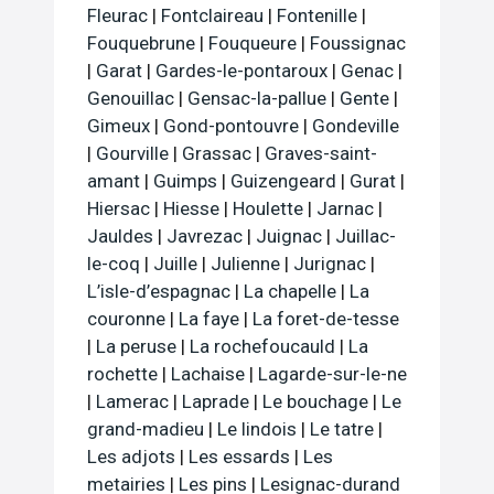
Fleurac
|
Fontclaireau
|
Fontenille
|
Fouquebrune
|
Fouqueure
|
Foussignac
|
Garat
|
Gardes-le-pontaroux
|
Genac
|
Genouillac
|
Gensac-la-pallue
|
Gente
|
Gimeux
|
Gond-pontouvre
|
Gondeville
|
Gourville
|
Grassac
|
Graves-saint-
amant
|
Guimps
|
Guizengeard
|
Gurat
|
Hiersac
|
Hiesse
|
Houlette
|
Jarnac
|
Jauldes
|
Javrezac
|
Juignac
|
Juillac-
le-coq
|
Juille
|
Julienne
|
Jurignac
|
L’isle-d’espagnac
|
La chapelle
|
La
couronne
|
La faye
|
La foret-de-tesse
|
La peruse
|
La rochefoucauld
|
La
rochette
|
Lachaise
|
Lagarde-sur-le-ne
|
Lamerac
|
Laprade
|
Le bouchage
|
Le
grand-madieu
|
Le lindois
|
Le tatre
|
Les adjots
|
Les essards
|
Les
metairies
|
Les pins
|
Lesignac-durand