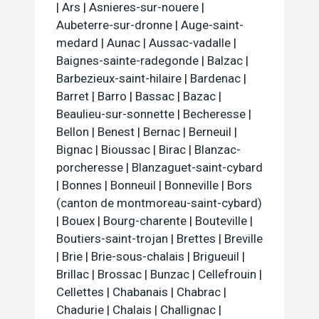
|
Ars
|
Asnieres-sur-nouere
|
Aubeterre-sur-dronne
|
Auge-saint-
medard
|
Aunac
|
Aussac-vadalle
|
Baignes-sainte-radegonde
|
Balzac
|
Barbezieux-saint-hilaire
|
Bardenac
|
Barret
|
Barro
|
Bassac
|
Bazac
|
Beaulieu-sur-sonnette
|
Becheresse
|
Bellon
|
Benest
|
Bernac
|
Berneuil
|
Bignac
|
Bioussac
|
Birac
|
Blanzac-
porcheresse
|
Blanzaguet-saint-cybard
|
Bonnes
|
Bonneuil
|
Bonneville
|
Bors
(canton de montmoreau-saint-cybard)
|
Bouex
|
Bourg-charente
|
Bouteville
|
Boutiers-saint-trojan
|
Brettes
|
Breville
|
Brie
|
Brie-sous-chalais
|
Brigueuil
|
Brillac
|
Brossac
|
Bunzac
|
Cellefrouin
|
Cellettes
|
Chabanais
|
Chabrac
|
Chadurie
|
Chalais
|
Challignac
|