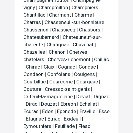
vigny
|
Champmillon
|
Champniers
|
Chantillac
|
Charmant
|
Charme
|
Charras
|
Chasseneuil-sur-bonnieure
|
Chassenon
|
Chassiecq
|
Chassors
|
Chateaubernard
|
Chateauneuf-sur-
charente
|
Chatignac
|
Chavenat
|
Chazelles
|
Chenon
|
Cherves-
chatelars
|
Cherves-richemont
|
Chillac
|
Chirac
|
Claix
|
Cognac
|
Condac
|
Condeon
|
Confolens
|
Coulgens
|
Courbillac
|
Courcome
|
Courgeac
|
Couture
|
Cressac-saint-genis
|
Criteuil-la-magdeleine
|
Deviat
|
Dignac
|
Dirac
|
Douzat
|
Ebreon
|
Echallat
|
Ecuras
|
Edon
|
Epenede
|
Eraville
|
Esse
|
Etagnac
|
Etriac
|
Exideuil
|
Eymouthiers
|
Feuillade
|
Fleac
|