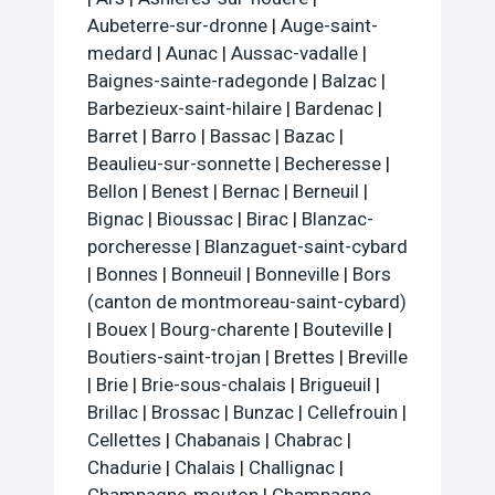
Aubeterre-sur-dronne
|
Auge-saint-
medard
|
Aunac
|
Aussac-vadalle
|
Baignes-sainte-radegonde
|
Balzac
|
Barbezieux-saint-hilaire
|
Bardenac
|
Barret
|
Barro
|
Bassac
|
Bazac
|
Beaulieu-sur-sonnette
|
Becheresse
|
Bellon
|
Benest
|
Bernac
|
Berneuil
|
Bignac
|
Bioussac
|
Birac
|
Blanzac-
porcheresse
|
Blanzaguet-saint-cybard
|
Bonnes
|
Bonneuil
|
Bonneville
|
Bors
(canton de montmoreau-saint-cybard)
|
Bouex
|
Bourg-charente
|
Bouteville
|
Boutiers-saint-trojan
|
Brettes
|
Breville
|
Brie
|
Brie-sous-chalais
|
Brigueuil
|
Brillac
|
Brossac
|
Bunzac
|
Cellefrouin
|
Cellettes
|
Chabanais
|
Chabrac
|
Chadurie
|
Chalais
|
Challignac
|
Champagne-mouton
|
Champagne-