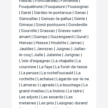
Fleurac
|
Fontclaireau
|
Fontenille
|
Fouquebrune
|
Fouqueure
|
Foussignac
|
Garat
|
Gardes-le-pontaroux
|
Genac
|
Genouillac
|
Gensac-la-pallue
|
Gente
|
Gimeux
|
Gond-pontouvre
|
Gondeville
|
Gourville
|
Grassac
|
Graves-saint-
amant
|
Guimps
|
Guizengeard
|
Gurat
|
Hiersac
|
Hiesse
|
Houlette
|
Jarnac
|
Jauldes
|
Javrezac
|
Juignac
|
Juillac-
le-coq
|
Juille
|
Julienne
|
Jurignac
|
L’isle-d’espagnac
|
La chapelle
|
La
couronne
|
La faye
|
La foret-de-tesse
|
La peruse
|
La rochefoucauld
|
La
rochette
|
Lachaise
|
Lagarde-sur-le-ne
|
Lamerac
|
Laprade
|
Le bouchage
|
Le
grand-madieu
|
Le lindois
|
Le tatre
|
Les adjots
|
Les essards
|
Les
metairies
|
Les pins
|
Lesignac-durand