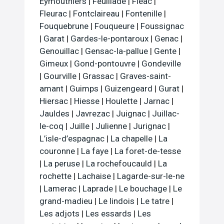
Eymouthiers
|
Feuillade
|
Fleac
|
Fleurac
|
Fontclaireau
|
Fontenille
|
Fouquebrune
|
Fouqueure
|
Foussignac
|
Garat
|
Gardes-le-pontaroux
|
Genac
|
Genouillac
|
Gensac-la-pallue
|
Gente
|
Gimeux
|
Gond-pontouvre
|
Gondeville
|
Gourville
|
Grassac
|
Graves-saint-
amant
|
Guimps
|
Guizengeard
|
Gurat
|
Hiersac
|
Hiesse
|
Houlette
|
Jarnac
|
Jauldes
|
Javrezac
|
Juignac
|
Juillac-
le-coq
|
Juille
|
Julienne
|
Jurignac
|
L’isle-d’espagnac
|
La chapelle
|
La
couronne
|
La faye
|
La foret-de-tesse
|
La peruse
|
La rochefoucauld
|
La
rochette
|
Lachaise
|
Lagarde-sur-le-ne
|
Lamerac
|
Laprade
|
Le bouchage
|
Le
grand-madieu
|
Le lindois
|
Le tatre
|
Les adjots
|
Les essards
|
Les