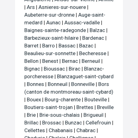
|
Ars
|
Asnieres-sur-nouere
|
Aubeterre-sur-dronne
|
Auge-saint-
medard
|
Aunac
|
Aussac-vadalle
|
Baignes-sainte-radegonde
|
Balzac
|
Barbezieux-saint-hilaire
|
Bardenac
|
Barret
|
Barro
|
Bassac
|
Bazac
|
Beaulieu-sur-sonnette
|
Becheresse
|
Bellon
|
Benest
|
Bernac
|
Berneuil
|
Bignac
|
Bioussac
|
Birac
|
Blanzac-
porcheresse
|
Blanzaguet-saint-cybard
|
Bonnes
|
Bonneuil
|
Bonneville
|
Bors
(canton de montmoreau-saint-cybard)
|
Bouex
|
Bourg-charente
|
Bouteville
|
Boutiers-saint-trojan
|
Brettes
|
Breville
|
Brie
|
Brie-sous-chalais
|
Brigueuil
|
Brillac
|
Brossac
|
Bunzac
|
Cellefrouin
|
Cellettes
|
Chabanais
|
Chabrac
|
Chadurie
|
Chalais
|
Challignac
|