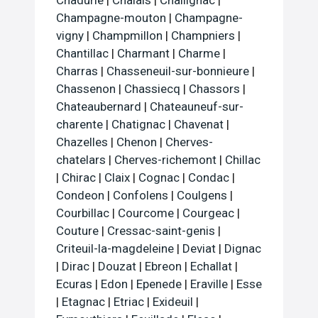
Champagne-mouton
|
Champagne-
vigny
|
Champmillon
|
Champniers
|
Chantillac
|
Charmant
|
Charme
|
Charras
|
Chasseneuil-sur-bonnieure
|
Chassenon
|
Chassiecq
|
Chassors
|
Chateaubernard
|
Chateauneuf-sur-
charente
|
Chatignac
|
Chavenat
|
Chazelles
|
Chenon
|
Cherves-
chatelars
|
Cherves-richemont
|
Chillac
|
Chirac
|
Claix
|
Cognac
|
Condac
|
Condeon
|
Confolens
|
Coulgens
|
Courbillac
|
Courcome
|
Courgeac
|
Couture
|
Cressac-saint-genis
|
Criteuil-la-magdeleine
|
Deviat
|
Dignac
|
Dirac
|
Douzat
|
Ebreon
|
Echallat
|
Ecuras
|
Edon
|
Epenede
|
Eraville
|
Esse
|
Etagnac
|
Etriac
|
Exideuil
|