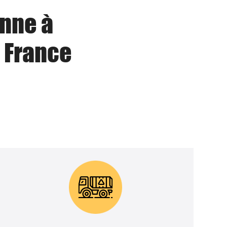
enne à
 France