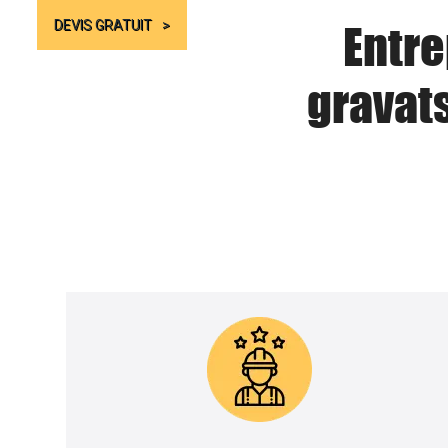
Entre
DEVIS GRATUIT
gravat