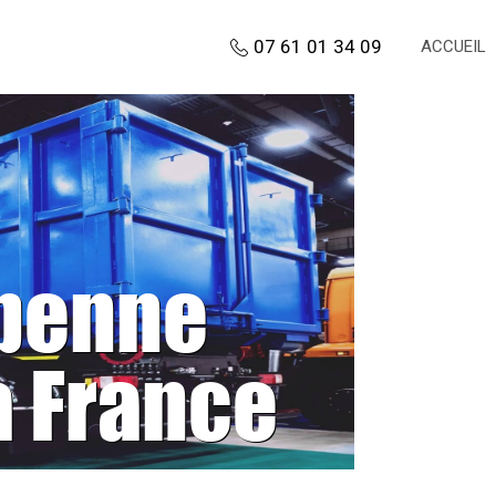
07 61 01 34 09
ACCUEIL
 benne
a France