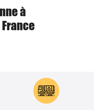
enne à
 France