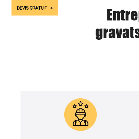
Entre
DEVIS GRATUIT
gravat