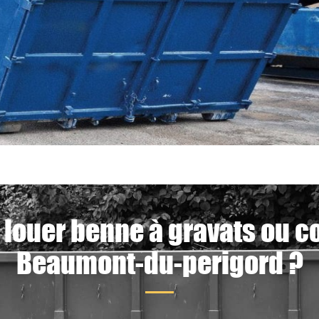
 louer benne à gravats ou c
Beaumont-du-perigord ?