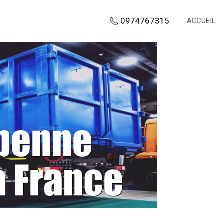
0974767315
ACCUEIL
 benne
a France