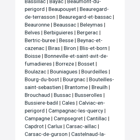
Bassillac
|
Bayac
|
Beaumont-du-
perigord
|
Beaupouyet
|
Beauregard-
de-terrasson
|
Beauregard-et-bassac
|
Beauronne
|
Beaussac
|
Beleymas
|
Belves
|
Berbiguieres
|
Bergerac
|
Bertric-buree
|
Besse
|
Beynac-et-
cazenac
|
Biras
|
Biron
|
Blis-et-born
|
Boisse
|
Bonneville-et-saint-avit-de-
fumadieres
|
Borreze
|
Bosset
|
Boulazac
|
Bouniagues
|
Bourdeilles
|
Bourg-du-bost
|
Bourgnac
|
Bouteilles-
saint-sebastien
|
Brantome
|
Breuilh
|
Brouchaud
|
Bussac
|
Busserolles
|
Bussiere-badil
|
Cales
|
Calviac-en-
perigord
|
Campagnac-les-quercy
|
Campagne
|
Campsegret
|
Cantillac
|
Capdrot
|
Carlux
|
Carsac-aillac
|
Carsac-de-gurson
|
Castelnaud-la-