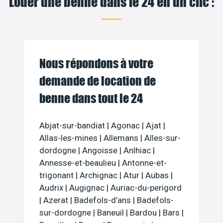
Louer une benne dans le 24 en un clic :
Nous répondons à votre
demande de location de
benne dans tout le 24
Abjat-sur-bandiat
|
Agonac
|
Ajat
|
Allas-les-mines
|
Allemans
|
Alles-sur-
dordogne
|
Angoisse
|
Anlhiac
|
Annesse-et-beaulieu
|
Antonne-et-
trigonant
|
Archignac
|
Atur
|
Aubas
|
Audrix
|
Augignac
|
Auriac-du-perigord
|
Azerat
|
Badefols-d’ans
|
Badefols-
sur-dordogne
|
Baneuil
|
Bardou
|
Bars
|