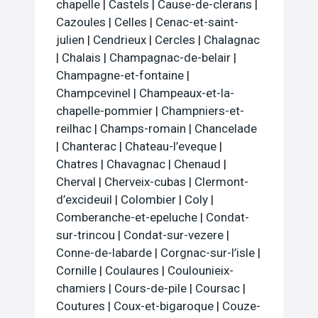
chapelle
|
Castels
|
Cause-de-clerans
|
Cazoules
|
Celles
|
Cenac-et-saint-
julien
|
Cendrieux
|
Cercles
|
Chalagnac
|
Chalais
|
Champagnac-de-belair
|
Champagne-et-fontaine
|
Champcevinel
|
Champeaux-et-la-
chapelle-pommier
|
Champniers-et-
reilhac
|
Champs-romain
|
Chancelade
|
Chanterac
|
Chateau-l’eveque
|
Chatres
|
Chavagnac
|
Chenaud
|
Cherval
|
Cherveix-cubas
|
Clermont-
d’excideuil
|
Colombier
|
Coly
|
Comberanche-et-epeluche
|
Condat-
sur-trincou
|
Condat-sur-vezere
|
Conne-de-labarde
|
Corgnac-sur-l’isle
|
Cornille
|
Coulaures
|
Coulounieix-
chamiers
|
Cours-de-pile
|
Coursac
|
Coutures
|
Coux-et-bigaroque
|
Couze-