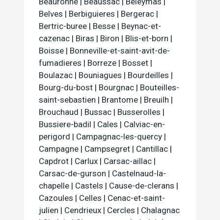
Beauronne
|
Beaussac
|
Beleymas
|
Belves
|
Berbiguieres
|
Bergerac
|
Bertric-buree
|
Besse
|
Beynac-et-
cazenac
|
Biras
|
Biron
|
Blis-et-born
|
Boisse
|
Bonneville-et-saint-avit-de-
fumadieres
|
Borreze
|
Bosset
|
Boulazac
|
Bouniagues
|
Bourdeilles
|
Bourg-du-bost
|
Bourgnac
|
Bouteilles-
saint-sebastien
|
Brantome
|
Breuilh
|
Brouchaud
|
Bussac
|
Busserolles
|
Bussiere-badil
|
Cales
|
Calviac-en-
perigord
|
Campagnac-les-quercy
|
Campagne
|
Campsegret
|
Cantillac
|
Capdrot
|
Carlux
|
Carsac-aillac
|
Carsac-de-gurson
|
Castelnaud-la-
chapelle
|
Castels
|
Cause-de-clerans
|
Cazoules
|
Celles
|
Cenac-et-saint-
julien
|
Cendrieux
|
Cercles
|
Chalagnac