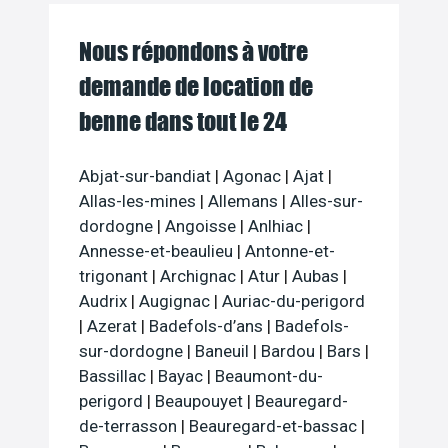
Nous répondons à votre
demande de location de
benne dans tout le 24
Abjat-sur-bandiat
|
Agonac
|
Ajat
|
Allas-les-mines
|
Allemans
|
Alles-sur-
dordogne
|
Angoisse
|
Anlhiac
|
Annesse-et-beaulieu
|
Antonne-et-
trigonant
|
Archignac
|
Atur
|
Aubas
|
Audrix
|
Augignac
|
Auriac-du-perigord
|
Azerat
|
Badefols-d’ans
|
Badefols-
sur-dordogne
|
Baneuil
|
Bardou
|
Bars
|
Bassillac
|
Bayac
|
Beaumont-du-
perigord
|
Beaupouyet
|
Beauregard-
de-terrasson
|
Beauregard-et-bassac
|