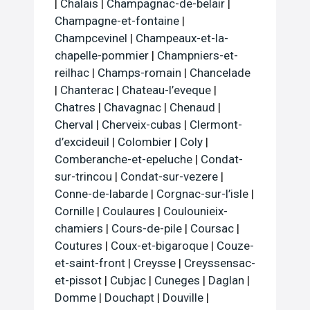
|
Chalais
|
Champagnac-de-belair
|
Champagne-et-fontaine
|
Champcevinel
|
Champeaux-et-la-
chapelle-pommier
|
Champniers-et-
reilhac
|
Champs-romain
|
Chancelade
|
Chanterac
|
Chateau-l’eveque
|
Chatres
|
Chavagnac
|
Chenaud
|
Cherval
|
Cherveix-cubas
|
Clermont-
d’excideuil
|
Colombier
|
Coly
|
Comberanche-et-epeluche
|
Condat-
sur-trincou
|
Condat-sur-vezere
|
Conne-de-labarde
|
Corgnac-sur-l’isle
|
Cornille
|
Coulaures
|
Coulounieix-
chamiers
|
Cours-de-pile
|
Coursac
|
Coutures
|
Coux-et-bigaroque
|
Couze-
et-saint-front
|
Creysse
|
Creyssensac-
et-pissot
|
Cubjac
|
Cuneges
|
Daglan
|
Domme
|
Douchapt
|
Douville
|