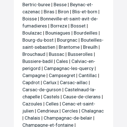
Bertric-buree
|
Besse
|
Beynac-et-
cazenac
|
Biras
|
Biron
|
Blis-et-born
|
Boisse
|
Bonneville-et-saint-avit-de-
fumadieres
|
Borreze
|
Bosset
|
Boulazac
|
Bouniagues
|
Bourdeilles
|
Bourg-du-bost
|
Bourgnac
|
Bouteilles-
saint-sebastien
|
Brantome
|
Breuilh
|
Brouchaud
|
Bussac
|
Busserolles
|
Bussiere-badil
|
Cales
|
Calviac-en-
perigord
|
Campagnac-les-quercy
|
Campagne
|
Campsegret
|
Cantillac
|
Capdrot
|
Carlux
|
Carsac-aillac
|
Carsac-de-gurson
|
Castelnaud-la-
chapelle
|
Castels
|
Cause-de-clerans
|
Cazoules
|
Celles
|
Cenac-et-saint-
julien
|
Cendrieux
|
Cercles
|
Chalagnac
|
Chalais
|
Champagnac-de-belair
|
Champagne-et-fontaine
|