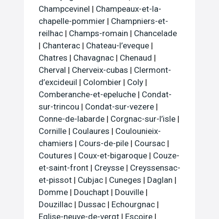
Champcevinel
|
Champeaux-et-la-
chapelle-pommier
|
Champniers-et-
reilhac
|
Champs-romain
|
Chancelade
|
Chanterac
|
Chateau-l’eveque
|
Chatres
|
Chavagnac
|
Chenaud
|
Cherval
|
Cherveix-cubas
|
Clermont-
d’excideuil
|
Colombier
|
Coly
|
Comberanche-et-epeluche
|
Condat-
sur-trincou
|
Condat-sur-vezere
|
Conne-de-labarde
|
Corgnac-sur-l’isle
|
Cornille
|
Coulaures
|
Coulounieix-
chamiers
|
Cours-de-pile
|
Coursac
|
Coutures
|
Coux-et-bigaroque
|
Couze-
et-saint-front
|
Creysse
|
Creyssensac-
et-pissot
|
Cubjac
|
Cuneges
|
Daglan
|
Domme
|
Douchapt
|
Douville
|
Douzillac
|
Dussac
|
Echourgnac
|
Eglise-neuve-de-vergt
|
Escoire
|