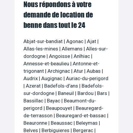
Nous répondons à votre
demande de location de
benne dans tout le 24
Abjat-sur-bandiat
|
Agonac
|
Ajat
|
Allas-les-mines
|
Allemans
|
Alles-sur-
dordogne
|
Angoisse
|
Anlhiac
|
Annesse-et-beaulieu
|
Antonne-et-
trigonant
|
Archignac
|
Atur
|
Aubas
|
Audrix
|
Augignac
|
Auriac-du-perigord
|
Azerat
|
Badefols-d’ans
|
Badefols-
sur-dordogne
|
Baneuil
|
Bardou
|
Bars
|
Bassillac
|
Bayac
|
Beaumont-du-
perigord
|
Beaupouyet
|
Beauregard-
de-terrasson
|
Beauregard-et-bassac
|
Beauronne
|
Beaussac
|
Beleymas
|
Belves
|
Berbiguieres
|
Bergerac
|