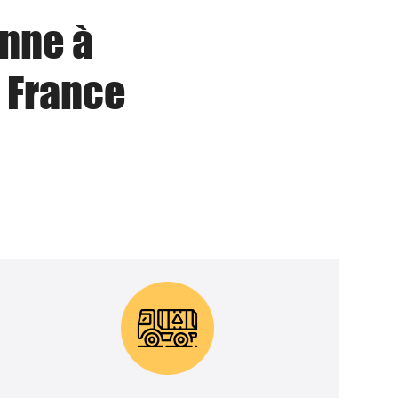
enne à
 France