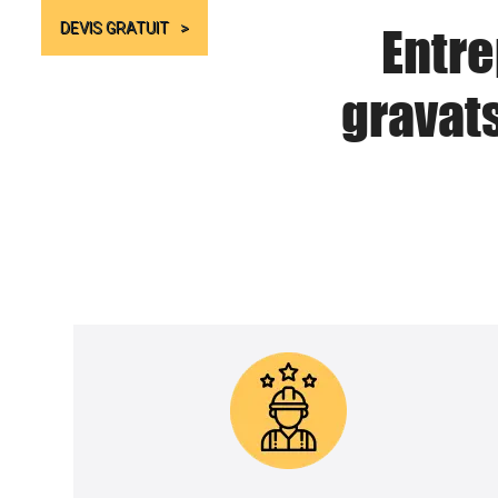
Entre
DEVIS GRATUIT
gravat