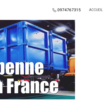
0974767315
ACCUEIL
 benne
a France