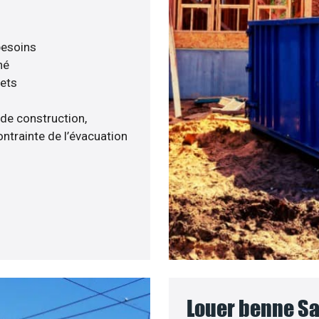
 besoins
né
hets
 de construction,
ntrainte de l’évacuation
Louer benne Sai