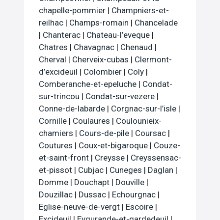
chapelle-pommier
|
Champniers-et-
reilhac
|
Champs-romain
|
Chancelade
|
Chanterac
|
Chateau-l’eveque
|
Chatres
|
Chavagnac
|
Chenaud
|
Cherval
|
Cherveix-cubas
|
Clermont-
d’excideuil
|
Colombier
|
Coly
|
Comberanche-et-epeluche
|
Condat-
sur-trincou
|
Condat-sur-vezere
|
Conne-de-labarde
|
Corgnac-sur-l’isle
|
Cornille
|
Coulaures
|
Coulounieix-
chamiers
|
Cours-de-pile
|
Coursac
|
Coutures
|
Coux-et-bigaroque
|
Couze-
et-saint-front
|
Creysse
|
Creyssensac-
et-pissot
|
Cubjac
|
Cuneges
|
Daglan
|
Domme
|
Douchapt
|
Douville
|
Douzillac
|
Dussac
|
Echourgnac
|
Eglise-neuve-de-vergt
|
Escoire
|
Excideuil
|
Eygurande-et-gardedeuil
|