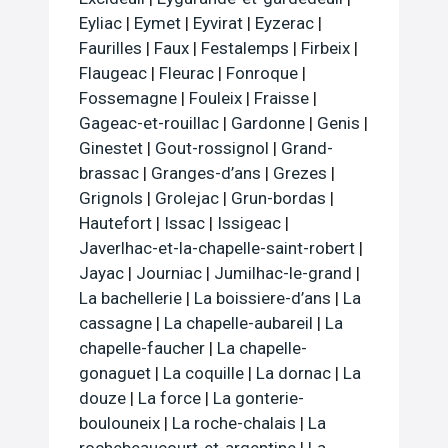
Eyliac
|
Eymet
|
Eyvirat
|
Eyzerac
|
Faurilles
|
Faux
|
Festalemps
|
Firbeix
|
Flaugeac
|
Fleurac
|
Fonroque
|
Fossemagne
|
Fouleix
|
Fraisse
|
Gageac-et-rouillac
|
Gardonne
|
Genis
|
Ginestet
|
Gout-rossignol
|
Grand-
brassac
|
Granges-d’ans
|
Grezes
|
Grignols
|
Grolejac
|
Grun-bordas
|
Hautefort
|
Issac
|
Issigeac
|
Javerlhac-et-la-chapelle-saint-robert
|
Jayac
|
Journiac
|
Jumilhac-le-grand
|
La bachellerie
|
La boissiere-d’ans
|
La
cassagne
|
La chapelle-aubareil
|
La
chapelle-faucher
|
La chapelle-
gonaguet
|
La coquille
|
La dornac
|
La
douze
|
La force
|
La gonterie-
boulouneix
|
La roche-chalais
|
La