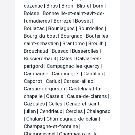
cazenac
|
Biras
|
Biron
|
Blis-et-born
|
Boisse
|
Bonneville-et-saint-avit-de-
fumadieres
|
Borreze
|
Bosset
|
Boulazac
|
Bouniagues
|
Bourdeilles
|
Bourg-du-bost
|
Bourgnac
|
Bouteilles-
saint-sebastien
|
Brantome
|
Breuilh
|
Brouchaud
|
Bussac
|
Busserolles
|
Bussiere-badil
|
Cales
|
Calviac-en-
perigord
|
Campagnac-les-quercy
|
Campagne
|
Campsegret
|
Cantillac
|
Capdrot
|
Carlux
|
Carsac-aillac
|
Carsac-de-gurson
|
Castelnaud-la-
chapelle
|
Castels
|
Cause-de-clerans
|
Cazoules
|
Celles
|
Cenac-et-saint-
julien
|
Cendrieux
|
Cercles
|
Chalagnac
|
Chalais
|
Champagnac-de-belair
|
Champagne-et-fontaine
|
Champcevinel
|
Champeaux-et-la-