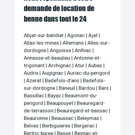
demande de location de
benne dans tout le 24
Abjat-sur-bandiat
|
Agonac
|
Ajat
|
Allas-les-mines
|
Allemans
|
Alles-sur-
dordogne
|
Angoisse
|
Anlhiac
|
Annesse-et-beaulieu
|
Antonne-et-
trigonant
|
Archignac
|
Atur
|
Aubas
|
Audrix
|
Augignac
|
Auriac-du-perigord
|
Azerat
|
Badefols-d’ans
|
Badefols-
sur-dordogne
|
Baneuil
|
Bardou
|
Bars
|
Bassillac
|
Bayac
|
Beaumont-du-
perigord
|
Beaupouyet
|
Beauregard-
de-terrasson
|
Beauregard-et-bassac
|
Beauronne
|
Beaussac
|
Beleymas
|
Belves
|
Berbiguieres
|
Bergerac
|
Bertric-buree
|
Besse
|
Beynac-et-