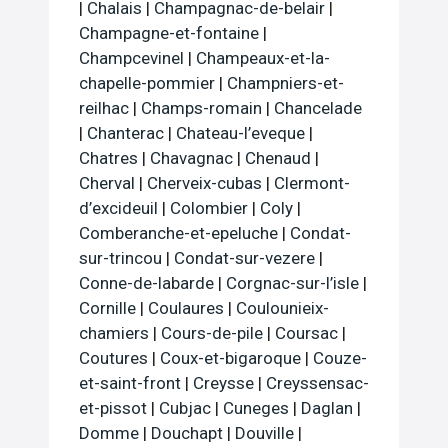
|
Chalais
|
Champagnac-de-belair
|
Champagne-et-fontaine
|
Champcevinel
|
Champeaux-et-la-
chapelle-pommier
|
Champniers-et-
reilhac
|
Champs-romain
|
Chancelade
|
Chanterac
|
Chateau-l’eveque
|
Chatres
|
Chavagnac
|
Chenaud
|
Cherval
|
Cherveix-cubas
|
Clermont-
d’excideuil
|
Colombier
|
Coly
|
Comberanche-et-epeluche
|
Condat-
sur-trincou
|
Condat-sur-vezere
|
Conne-de-labarde
|
Corgnac-sur-l’isle
|
Cornille
|
Coulaures
|
Coulounieix-
chamiers
|
Cours-de-pile
|
Coursac
|
Coutures
|
Coux-et-bigaroque
|
Couze-
et-saint-front
|
Creysse
|
Creyssensac-
et-pissot
|
Cubjac
|
Cuneges
|
Daglan
|
Domme
|
Douchapt
|
Douville
|