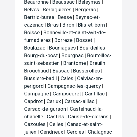
Beauronne
|
Beaussac
|
Beleymas
|
Belves
|
Berbiguieres
|
Bergerac
|
Bertric-buree
|
Besse
|
Beynac-et-
cazenac
|
Biras
|
Biron
|
Blis-et-born
|
Boisse
|
Bonneville-et-saint-avit-de-
fumadieres
|
Borreze
|
Bosset
|
Boulazac
|
Bouniagues
|
Bourdeilles
|
Bourg-du-bost
|
Bourgnac
|
Bouteilles-
saint-sebastien
|
Brantome
|
Breuilh
|
Brouchaud
|
Bussac
|
Busserolles
|
Bussiere-badil
|
Cales
|
Calviac-en-
perigord
|
Campagnac-les-quercy
|
Campagne
|
Campsegret
|
Cantillac
|
Capdrot
|
Carlux
|
Carsac-aillac
|
Carsac-de-gurson
|
Castelnaud-la-
chapelle
|
Castels
|
Cause-de-clerans
|
Cazoules
|
Celles
|
Cenac-et-saint-
julien
|
Cendrieux
|
Cercles
|
Chalagnac