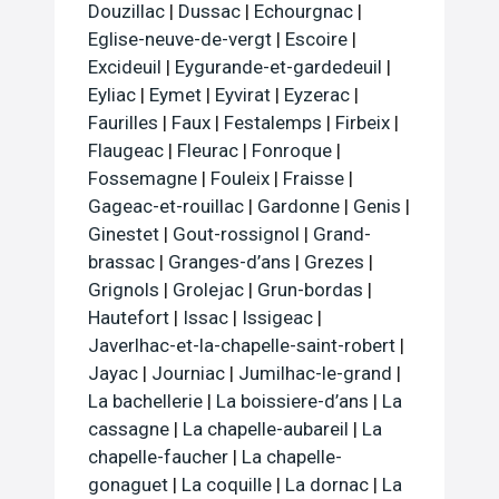
Douzillac
|
Dussac
|
Echourgnac
|
Eglise-neuve-de-vergt
|
Escoire
|
Excideuil
|
Eygurande-et-gardedeuil
|
Eyliac
|
Eymet
|
Eyvirat
|
Eyzerac
|
Faurilles
|
Faux
|
Festalemps
|
Firbeix
|
Flaugeac
|
Fleurac
|
Fonroque
|
Fossemagne
|
Fouleix
|
Fraisse
|
Gageac-et-rouillac
|
Gardonne
|
Genis
|
Ginestet
|
Gout-rossignol
|
Grand-
brassac
|
Granges-d’ans
|
Grezes
|
Grignols
|
Grolejac
|
Grun-bordas
|
Hautefort
|
Issac
|
Issigeac
|
Javerlhac-et-la-chapelle-saint-robert
|
Jayac
|
Journiac
|
Jumilhac-le-grand
|
La bachellerie
|
La boissiere-d’ans
|
La
cassagne
|
La chapelle-aubareil
|
La
chapelle-faucher
|
La chapelle-
gonaguet
|
La coquille
|
La dornac
|
La