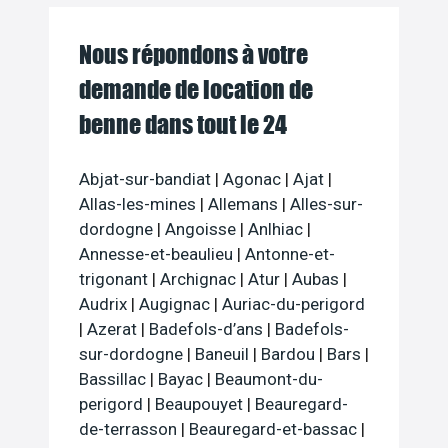
Nous répondons à votre
demande de location de
benne dans tout le 24
Abjat-sur-bandiat
|
Agonac
|
Ajat
|
Allas-les-mines
|
Allemans
|
Alles-sur-
dordogne
|
Angoisse
|
Anlhiac
|
Annesse-et-beaulieu
|
Antonne-et-
trigonant
|
Archignac
|
Atur
|
Aubas
|
Audrix
|
Augignac
|
Auriac-du-perigord
|
Azerat
|
Badefols-d’ans
|
Badefols-
sur-dordogne
|
Baneuil
|
Bardou
|
Bars
|
Bassillac
|
Bayac
|
Beaumont-du-
perigord
|
Beaupouyet
|
Beauregard-
de-terrasson
|
Beauregard-et-bassac
|