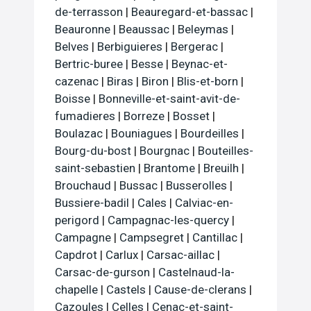
de-terrasson
|
Beauregard-et-bassac
|
Beauronne
|
Beaussac
|
Beleymas
|
Belves
|
Berbiguieres
|
Bergerac
|
Bertric-buree
|
Besse
|
Beynac-et-
cazenac
|
Biras
|
Biron
|
Blis-et-born
|
Boisse
|
Bonneville-et-saint-avit-de-
fumadieres
|
Borreze
|
Bosset
|
Boulazac
|
Bouniagues
|
Bourdeilles
|
Bourg-du-bost
|
Bourgnac
|
Bouteilles-
saint-sebastien
|
Brantome
|
Breuilh
|
Brouchaud
|
Bussac
|
Busserolles
|
Bussiere-badil
|
Cales
|
Calviac-en-
perigord
|
Campagnac-les-quercy
|
Campagne
|
Campsegret
|
Cantillac
|
Capdrot
|
Carlux
|
Carsac-aillac
|
Carsac-de-gurson
|
Castelnaud-la-
chapelle
|
Castels
|
Cause-de-clerans
|
Cazoules
|
Celles
|
Cenac-et-saint-