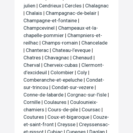
julien
|
Cendrieux
|
Cercles
|
Chalagnac
|
Chalais
|
Champagnac-de-belair
|
Champagne-et-fontaine
|
Champcevinel
|
Champeaux-et-la-
chapelle-pommier
|
Champniers-et-
reilhac
|
Champs-romain
|
Chancelade
|
Chanterac
|
Chateau-l’eveque
|
Chatres
|
Chavagnac
|
Chenaud
|
Cherval
|
Cherveix-cubas
|
Clermont-
d’excideuil
|
Colombier
|
Coly
|
Comberanche-et-epeluche
|
Condat-
sur-trincou
|
Condat-sur-vezere
|
Conne-de-labarde
|
Corgnac-sur-l’isle
|
Cornille
|
Coulaures
|
Coulounieix-
chamiers
|
Cours-de-pile
|
Coursac
|
Coutures
|
Coux-et-bigaroque
|
Couze-
et-saint-front
|
Creysse
|
Creyssensac-
et-pissot
|
Cubjac
|
Cuneges
|
Daglan
|