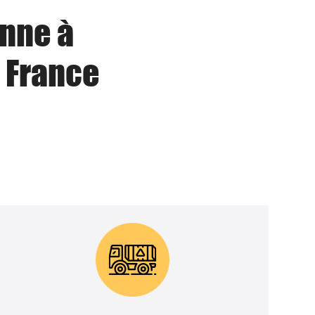
enne à
 France