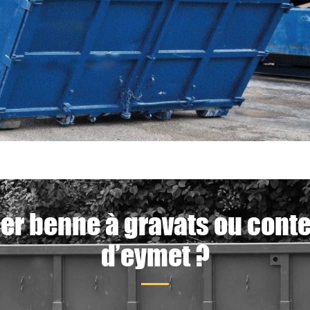
er benne à gravats ou cont
d’eymet ?