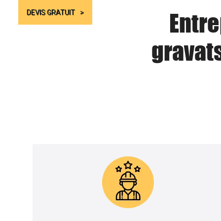
Entre
DEVIS GRATUIT
gravat