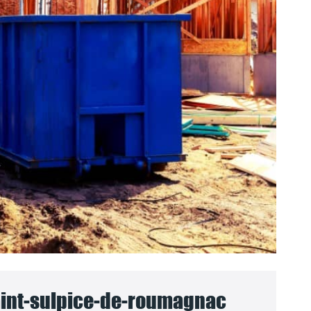
aint-sulpice-de-roumagnac