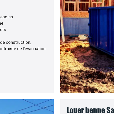
 besoins
né
hets
 de construction,
ntrainte de l’évacuation
Louer benne S