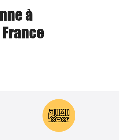
enne à
 France