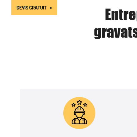
Entre
DEVIS GRATUIT
gravat