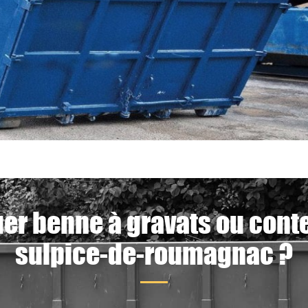
uer benne à gravats ou conte
sulpice-de-roumagnac ?