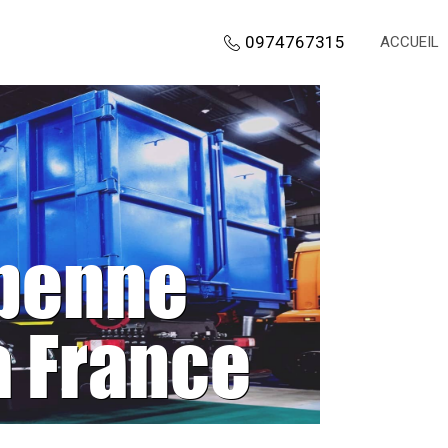
0974767315
ACCUEIL
 benne
a France