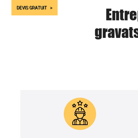
Entre
DEVIS GRATUIT
gravat