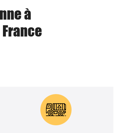
enne à
 France