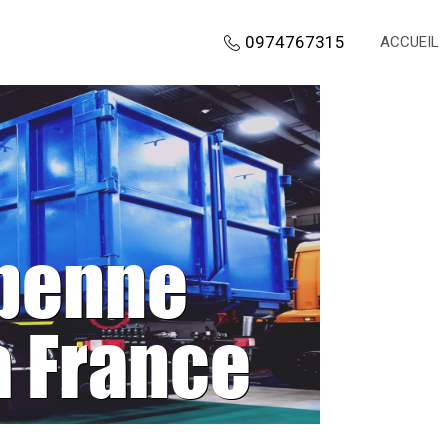
0974767315
ACCUEIL
 benne
a France