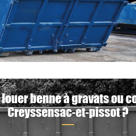
 louer benne à gravats ou c
Creyssensac-et-pissot ?