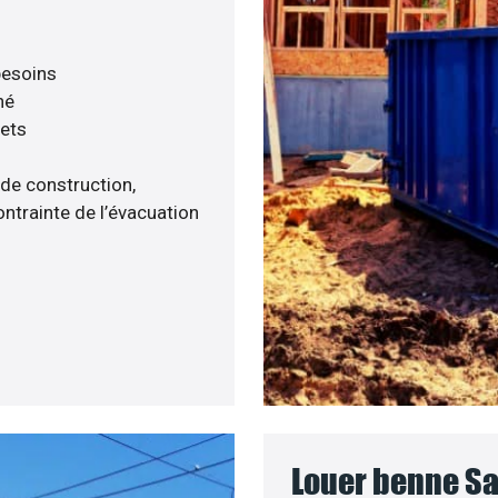
 besoins
né
hets
 de construction,
ntrainte de l’évacuation
Louer benne Sai