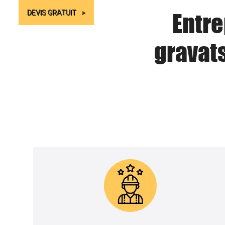
Entre
DEVIS GRATUIT
gravat