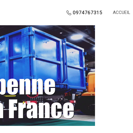
0974767315
ACCUEIL
 benne
a France