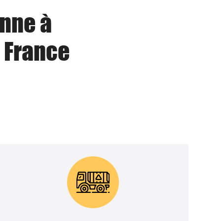
enne à
 France