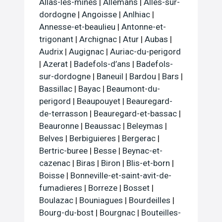
Allas-les-mines
|
Allemans
|
Alles-sur-
dordogne
|
Angoisse
|
Anlhiac
|
Annesse-et-beaulieu
|
Antonne-et-
trigonant
|
Archignac
|
Atur
|
Aubas
|
Audrix
|
Augignac
|
Auriac-du-perigord
|
Azerat
|
Badefols-d’ans
|
Badefols-
sur-dordogne
|
Baneuil
|
Bardou
|
Bars
|
Bassillac
|
Bayac
|
Beaumont-du-
perigord
|
Beaupouyet
|
Beauregard-
de-terrasson
|
Beauregard-et-bassac
|
Beauronne
|
Beaussac
|
Beleymas
|
Belves
|
Berbiguieres
|
Bergerac
|
Bertric-buree
|
Besse
|
Beynac-et-
cazenac
|
Biras
|
Biron
|
Blis-et-born
|
Boisse
|
Bonneville-et-saint-avit-de-
fumadieres
|
Borreze
|
Bosset
|
Boulazac
|
Bouniagues
|
Bourdeilles
|
Bourg-du-bost
|
Bourgnac
|
Bouteilles-