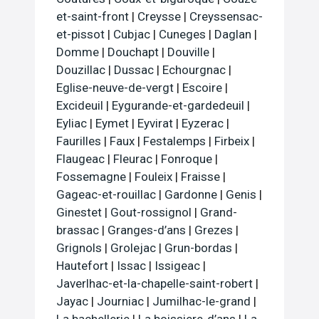
et-saint-front
|
Creysse
|
Creyssensac-
et-pissot
|
Cubjac
|
Cuneges
|
Daglan
|
Domme
|
Douchapt
|
Douville
|
Douzillac
|
Dussac
|
Echourgnac
|
Eglise-neuve-de-vergt
|
Escoire
|
Excideuil
|
Eygurande-et-gardedeuil
|
Eyliac
|
Eymet
|
Eyvirat
|
Eyzerac
|
Faurilles
|
Faux
|
Festalemps
|
Firbeix
|
Flaugeac
|
Fleurac
|
Fonroque
|
Fossemagne
|
Fouleix
|
Fraisse
|
Gageac-et-rouillac
|
Gardonne
|
Genis
|
Ginestet
|
Gout-rossignol
|
Grand-
brassac
|
Granges-d’ans
|
Grezes
|
Grignols
|
Grolejac
|
Grun-bordas
|
Hautefort
|
Issac
|
Issigeac
|
Javerlhac-et-la-chapelle-saint-robert
|
Jayac
|
Journiac
|
Jumilhac-le-grand
|