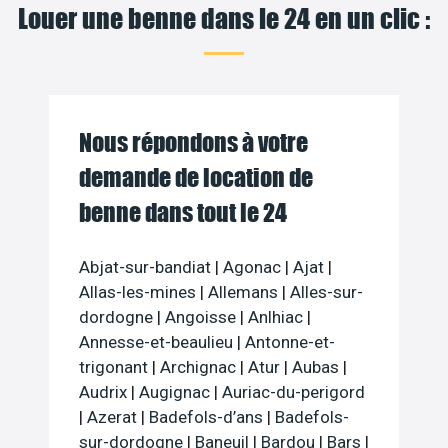
Louer une benne dans le 24 en un clic :
Nous répondons à votre
demande de location de
benne dans tout le 24
Abjat-sur-bandiat
|
Agonac
|
Ajat
|
Allas-les-mines
|
Allemans
|
Alles-sur-
dordogne
|
Angoisse
|
Anlhiac
|
Annesse-et-beaulieu
|
Antonne-et-
trigonant
|
Archignac
|
Atur
|
Aubas
|
Audrix
|
Augignac
|
Auriac-du-perigord
|
Azerat
|
Badefols-d’ans
|
Badefols-
sur-dordogne
|
Baneuil
|
Bardou
|
Bars
|