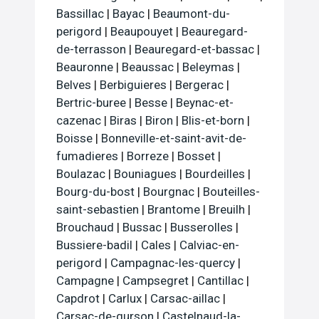
Bassillac
|
Bayac
|
Beaumont-du-
perigord
|
Beaupouyet
|
Beauregard-
de-terrasson
|
Beauregard-et-bassac
|
Beauronne
|
Beaussac
|
Beleymas
|
Belves
|
Berbiguieres
|
Bergerac
|
Bertric-buree
|
Besse
|
Beynac-et-
cazenac
|
Biras
|
Biron
|
Blis-et-born
|
Boisse
|
Bonneville-et-saint-avit-de-
fumadieres
|
Borreze
|
Bosset
|
Boulazac
|
Bouniagues
|
Bourdeilles
|
Bourg-du-bost
|
Bourgnac
|
Bouteilles-
saint-sebastien
|
Brantome
|
Breuilh
|
Brouchaud
|
Bussac
|
Busserolles
|
Bussiere-badil
|
Cales
|
Calviac-en-
perigord
|
Campagnac-les-quercy
|
Campagne
|
Campsegret
|
Cantillac
|
Capdrot
|
Carlux
|
Carsac-aillac
|
Carsac-de-gurson
|
Castelnaud-la-