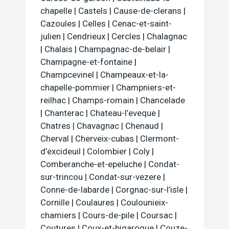
chapelle
|
Castels
|
Cause-de-clerans
|
Cazoules
|
Celles
|
Cenac-et-saint-
julien
|
Cendrieux
|
Cercles
|
Chalagnac
|
Chalais
|
Champagnac-de-belair
|
Champagne-et-fontaine
|
Champcevinel
|
Champeaux-et-la-
chapelle-pommier
|
Champniers-et-
reilhac
|
Champs-romain
|
Chancelade
|
Chanterac
|
Chateau-l’eveque
|
Chatres
|
Chavagnac
|
Chenaud
|
Cherval
|
Cherveix-cubas
|
Clermont-
d’excideuil
|
Colombier
|
Coly
|
Comberanche-et-epeluche
|
Condat-
sur-trincou
|
Condat-sur-vezere
|
Conne-de-labarde
|
Corgnac-sur-l’isle
|
Cornille
|
Coulaures
|
Coulounieix-
chamiers
|
Cours-de-pile
|
Coursac
|
Coutures
|
Coux-et-bigaroque
|
Couze-