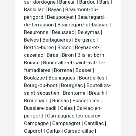
sur-dordogne
|
Baneuil
|
Bardou
|
Bars
|
Bassillac
|
Bayac
|
Beaumont-du-
perigord
|
Beaupouyet
|
Beauregard-
de-terrasson
|
Beauregard-et-bassac
|
Beauronne
|
Beaussac
|
Beleymas
|
Belves
|
Berbiguieres
|
Bergerac
|
Bertric-buree
|
Besse
|
Beynac-et-
cazenac
|
Biras
|
Biron
|
Blis-et-born
|
Boisse
|
Bonneville-et-saint-avit-de-
fumadieres
|
Borreze
|
Bosset
|
Boulazac
|
Bouniagues
|
Bourdeilles
|
Bourg-du-bost
|
Bourgnac
|
Bouteilles-
saint-sebastien
|
Brantome
|
Breuilh
|
Brouchaud
|
Bussac
|
Busserolles
|
Bussiere-badil
|
Cales
|
Calviac-en-
perigord
|
Campagnac-les-quercy
|
Campagne
|
Campsegret
|
Cantillac
|
Capdrot
|
Carlux
|
Carsac-aillac
|