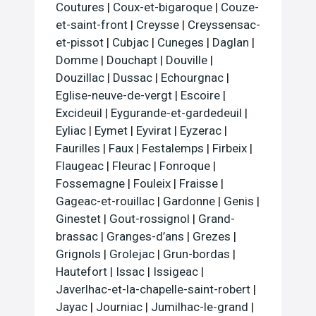
Coutures
|
Coux-et-bigaroque
|
Couze-
et-saint-front
|
Creysse
|
Creyssensac-
et-pissot
|
Cubjac
|
Cuneges
|
Daglan
|
Domme
|
Douchapt
|
Douville
|
Douzillac
|
Dussac
|
Echourgnac
|
Eglise-neuve-de-vergt
|
Escoire
|
Excideuil
|
Eygurande-et-gardedeuil
|
Eyliac
|
Eymet
|
Eyvirat
|
Eyzerac
|
Faurilles
|
Faux
|
Festalemps
|
Firbeix
|
Flaugeac
|
Fleurac
|
Fonroque
|
Fossemagne
|
Fouleix
|
Fraisse
|
Gageac-et-rouillac
|
Gardonne
|
Genis
|
Ginestet
|
Gout-rossignol
|
Grand-
brassac
|
Granges-d’ans
|
Grezes
|
Grignols
|
Grolejac
|
Grun-bordas
|
Hautefort
|
Issac
|
Issigeac
|
Javerlhac-et-la-chapelle-saint-robert
|
Jayac
|
Journiac
|
Jumilhac-le-grand
|