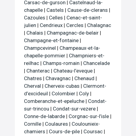
Carsac-de-gurson
|
Castelnaud-la-
chapelle
|
Castels
|
Cause-de-clerans
|
Cazoules
|
Celles
|
Cenac-et-saint-
julien
|
Cendrieux
|
Cercles
|
Chalagnac
|
Chalais
|
Champagnac-de-belair
|
Champagne-et-fontaine
|
Champcevinel
|
Champeaux-et-la-
chapelle-pommier
|
Champniers-et-
reilhac
|
Champs-romain
|
Chancelade
|
Chanterac
|
Chateau-l’eveque
|
Chatres
|
Chavagnac
|
Chenaud
|
Cherval
|
Cherveix-cubas
|
Clermont-
d’excideuil
|
Colombier
|
Coly
|
Comberanche-et-epeluche
|
Condat-
sur-trincou
|
Condat-sur-vezere
|
Conne-de-labarde
|
Corgnac-sur-l’isle
|
Cornille
|
Coulaures
|
Coulounieix-
chamiers
|
Cours-de-pile
|
Coursac
|