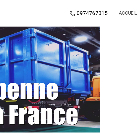
0974767315
ACCUEIL
 benne
a France