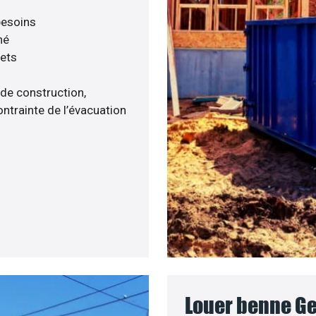
 besoins
né
hets
 de construction,
ntrainte de l’évacuation
Louer benne Gen