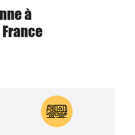
enne à
 France