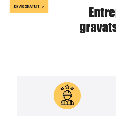
Entre
DEVIS GRATUIT
gravat