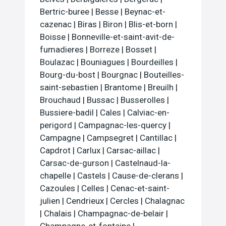
Bertric-buree
|
Besse
|
Beynac-et-
cazenac
|
Biras
|
Biron
|
Blis-et-born
|
Boisse
|
Bonneville-et-saint-avit-de-
fumadieres
|
Borreze
|
Bosset
|
Boulazac
|
Bouniagues
|
Bourdeilles
|
Bourg-du-bost
|
Bourgnac
|
Bouteilles-
saint-sebastien
|
Brantome
|
Breuilh
|
Brouchaud
|
Bussac
|
Busserolles
|
Bussiere-badil
|
Cales
|
Calviac-en-
perigord
|
Campagnac-les-quercy
|
Campagne
|
Campsegret
|
Cantillac
|
Capdrot
|
Carlux
|
Carsac-aillac
|
Carsac-de-gurson
|
Castelnaud-la-
chapelle
|
Castels
|
Cause-de-clerans
|
Cazoules
|
Celles
|
Cenac-et-saint-
julien
|
Cendrieux
|
Cercles
|
Chalagnac
|
Chalais
|
Champagnac-de-belair
|