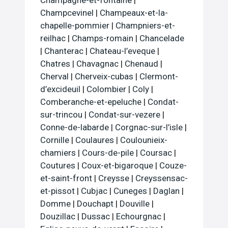
Champagne-et-fontaine
|
Champcevinel
|
Champeaux-et-la-
chapelle-pommier
|
Champniers-et-
reilhac
|
Champs-romain
|
Chancelade
|
Chanterac
|
Chateau-l’eveque
|
Chatres
|
Chavagnac
|
Chenaud
|
Cherval
|
Cherveix-cubas
|
Clermont-
d’excideuil
|
Colombier
|
Coly
|
Comberanche-et-epeluche
|
Condat-
sur-trincou
|
Condat-sur-vezere
|
Conne-de-labarde
|
Corgnac-sur-l’isle
|
Cornille
|
Coulaures
|
Coulounieix-
chamiers
|
Cours-de-pile
|
Coursac
|
Coutures
|
Coux-et-bigaroque
|
Couze-
et-saint-front
|
Creysse
|
Creyssensac-
et-pissot
|
Cubjac
|
Cuneges
|
Daglan
|
Domme
|
Douchapt
|
Douville
|
Douzillac
|
Dussac
|
Echourgnac
|