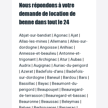
Nous répondons à votre
demande de location de
benne dans tout le 24
Abjat-sur-bandiat
|
Agonac
|
Ajat
|
Allas-les-mines
|
Allemans
|
Alles-sur-
dordogne
|
Angoisse
|
Anlhiac
|
Annesse-et-beaulieu
|
Antonne-et-
trigonant
|
Archignac
|
Atur
|
Aubas
|
Audrix
|
Augignac
|
Auriac-du-perigord
|
Azerat
|
Badefols-d’ans
|
Badefols-
sur-dordogne
|
Baneuil
|
Bardou
|
Bars
|
Bassillac
|
Bayac
|
Beaumont-du-
perigord
|
Beaupouyet
|
Beauregard-
de-terrasson
|
Beauregard-et-bassac
|
Beauronne
|
Beaussac
|
Beleymas
|
Belves
|
Berbiguieres
|
Bergerac
|