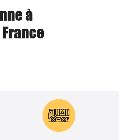
enne à
 France