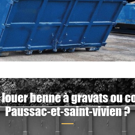
 louer benne à gravats ou c
Paussac-et-saint-vivien ?