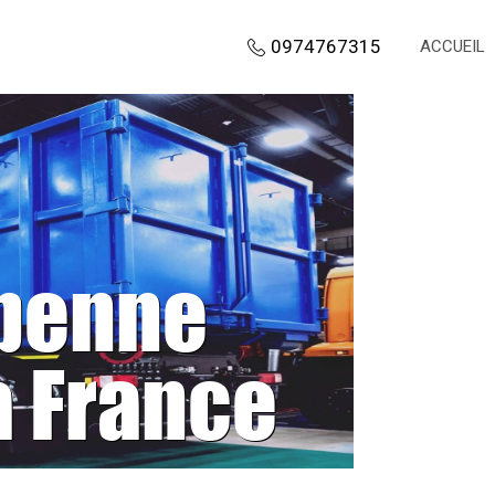
0974767315
ACCUEIL
 benne
a France