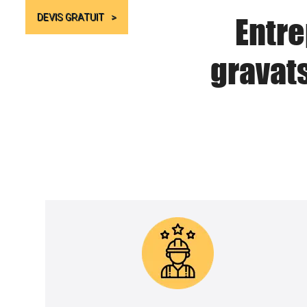
Entre
DEVIS GRATUIT
gravat