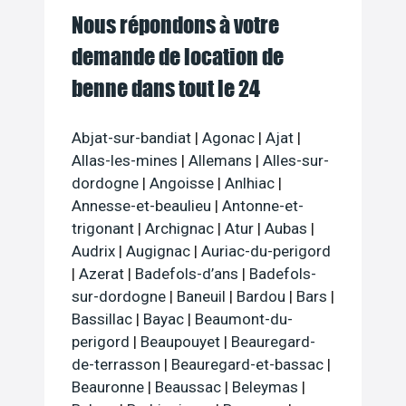
Nous répondons à votre
demande de location de
benne dans tout le 24
Abjat-sur-bandiat
|
Agonac
|
Ajat
|
Allas-les-mines
|
Allemans
|
Alles-sur-
dordogne
|
Angoisse
|
Anlhiac
|
Annesse-et-beaulieu
|
Antonne-et-
trigonant
|
Archignac
|
Atur
|
Aubas
|
Audrix
|
Augignac
|
Auriac-du-perigord
|
Azerat
|
Badefols-d’ans
|
Badefols-
sur-dordogne
|
Baneuil
|
Bardou
|
Bars
|
Bassillac
|
Bayac
|
Beaumont-du-
perigord
|
Beaupouyet
|
Beauregard-
de-terrasson
|
Beauregard-et-bassac
|
Beauronne
|
Beaussac
|
Beleymas
|