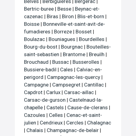
Belves
|
Berbiguieres
|
Bergerac
|
Bertric-buree
|
Besse
|
Beynac-et-
cazenac
|
Biras
|
Biron
|
Blis-et-born
|
Boisse
|
Bonneville-et-saint-avit-de-
fumadieres
|
Borreze
|
Bosset
|
Boulazac
|
Bouniagues
|
Bourdeilles
|
Bourg-du-bost
|
Bourgnac
|
Bouteilles-
saint-sebastien
|
Brantome
|
Breuilh
|
Brouchaud
|
Bussac
|
Busserolles
|
Bussiere-badil
|
Cales
|
Calviac-en-
perigord
|
Campagnac-les-quercy
|
Campagne
|
Campsegret
|
Cantillac
|
Capdrot
|
Carlux
|
Carsac-aillac
|
Carsac-de-gurson
|
Castelnaud-la-
chapelle
|
Castels
|
Cause-de-clerans
|
Cazoules
|
Celles
|
Cenac-et-saint-
julien
|
Cendrieux
|
Cercles
|
Chalagnac
|
Chalais
|
Champagnac-de-belair
|