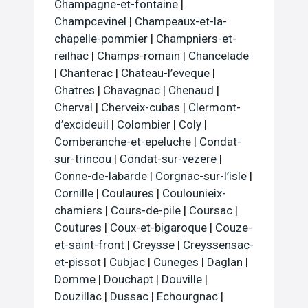
Champagne-et-fontaine
|
Champcevinel
|
Champeaux-et-la-
chapelle-pommier
|
Champniers-et-
reilhac
|
Champs-romain
|
Chancelade
|
Chanterac
|
Chateau-l’eveque
|
Chatres
|
Chavagnac
|
Chenaud
|
Cherval
|
Cherveix-cubas
|
Clermont-
d’excideuil
|
Colombier
|
Coly
|
Comberanche-et-epeluche
|
Condat-
sur-trincou
|
Condat-sur-vezere
|
Conne-de-labarde
|
Corgnac-sur-l’isle
|
Cornille
|
Coulaures
|
Coulounieix-
chamiers
|
Cours-de-pile
|
Coursac
|
Coutures
|
Coux-et-bigaroque
|
Couze-
et-saint-front
|
Creysse
|
Creyssensac-
et-pissot
|
Cubjac
|
Cuneges
|
Daglan
|
Domme
|
Douchapt
|
Douville
|
Douzillac
|
Dussac
|
Echourgnac
|