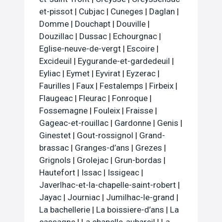
et-pissot
|
Cubjac
|
Cuneges
|
Daglan
|
Domme
|
Douchapt
|
Douville
|
Douzillac
|
Dussac
|
Echourgnac
|
Eglise-neuve-de-vergt
|
Escoire
|
Excideuil
|
Eygurande-et-gardedeuil
|
Eyliac
|
Eymet
|
Eyvirat
|
Eyzerac
|
Faurilles
|
Faux
|
Festalemps
|
Firbeix
|
Flaugeac
|
Fleurac
|
Fonroque
|
Fossemagne
|
Fouleix
|
Fraisse
|
Gageac-et-rouillac
|
Gardonne
|
Genis
|
Ginestet
|
Gout-rossignol
|
Grand-
brassac
|
Granges-d’ans
|
Grezes
|
Grignols
|
Grolejac
|
Grun-bordas
|
Hautefort
|
Issac
|
Issigeac
|
Javerlhac-et-la-chapelle-saint-robert
|
Jayac
|
Journiac
|
Jumilhac-le-grand
|
La bachellerie
|
La boissiere-d’ans
|
La