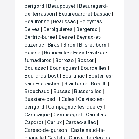
perigord
|
Beaupouyet
|
Beauregard-
de-terrasson
|
Beauregard-et-bassac
|
Beauronne
|
Beaussac
|
Beleymas
|
Belves
|
Berbiguieres
|
Bergerac
|
Bertric-buree
|
Besse
|
Beynac-et-
cazenac
|
Biras
|
Biron
|
Blis-et-born
|
Boisse
|
Bonneville-et-saint-avit-de-
fumadieres
|
Borreze
|
Bosset
|
Boulazac
|
Bouniagues
|
Bourdeilles
|
Bourg-du-bost
|
Bourgnac
|
Bouteilles-
saint-sebastien
|
Brantome
|
Breuilh
|
Brouchaud
|
Bussac
|
Busserolles
|
Bussiere-badil
|
Cales
|
Calviac-en-
perigord
|
Campagnac-les-quercy
|
Campagne
|
Campsegret
|
Cantillac
|
Capdrot
|
Carlux
|
Carsac-aillac
|
Carsac-de-gurson
|
Castelnaud-la-
chapelle
|
Castels
|
Cause-de-clerans
|