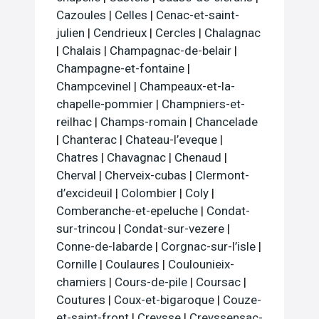
Cazoules
|
Celles
|
Cenac-et-saint-
julien
|
Cendrieux
|
Cercles
|
Chalagnac
|
Chalais
|
Champagnac-de-belair
|
Champagne-et-fontaine
|
Champcevinel
|
Champeaux-et-la-
chapelle-pommier
|
Champniers-et-
reilhac
|
Champs-romain
|
Chancelade
|
Chanterac
|
Chateau-l’eveque
|
Chatres
|
Chavagnac
|
Chenaud
|
Cherval
|
Cherveix-cubas
|
Clermont-
d’excideuil
|
Colombier
|
Coly
|
Comberanche-et-epeluche
|
Condat-
sur-trincou
|
Condat-sur-vezere
|
Conne-de-labarde
|
Corgnac-sur-l’isle
|
Cornille
|
Coulaures
|
Coulounieix-
chamiers
|
Cours-de-pile
|
Coursac
|
Coutures
|
Coux-et-bigaroque
|
Couze-
et-saint-front
|
Creysse
|
Creyssensac-