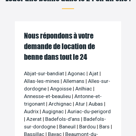
Nous répondons à votre
demande de location de
benne dans tout le 24
Abjat-sur-bandiat
|
Agonac
|
Ajat
|
Allas-les-mines
|
Allemans
|
Alles-sur-
dordogne
|
Angoisse
|
Anlhiac
|
Annesse-et-beaulieu
|
Antonne-et-
trigonant
|
Archignac
|
Atur
|
Aubas
|
Audrix
|
Augignac
|
Auriac-du-perigord
|
Azerat
|
Badefols-d’ans
|
Badefols-
sur-dordogne
|
Baneuil
|
Bardou
|
Bars
|
Bassillac
|
Bayac
|
Beaumont-du-