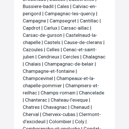
Bussiere-badil
|
Cales
|
Calviac-en-
perigord
|
Campagnac-les-quercy
|
Campagne
|
Campsegret
|
Cantillac
|
Capdrot
|
Carlux
|
Carsac-aillac
|
Carsac-de-gurson
|
Castelnaud-la-
chapelle
|
Castels
|
Cause-de-clerans
|
Cazoules
|
Celles
|
Cenac-et-saint-
julien
|
Cendrieux
|
Cercles
|
Chalagnac
|
Chalais
|
Champagnac-de-belair
|
Champagne-et-fontaine
|
Champcevinel
|
Champeaux-et-la-
chapelle-pommier
|
Champniers-et-
reilhac
|
Champs-romain
|
Chancelade
|
Chanterac
|
Chateau-l’eveque
|
Chatres
|
Chavagnac
|
Chenaud
|
Cherval
|
Cherveix-cubas
|
Clermont-
d’excideuil
|
Colombier
|
Coly
|
Comberanche-et-epeluche
|
Condat-