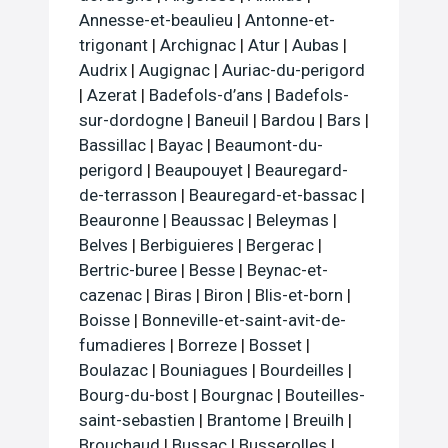
Annesse-et-beaulieu
|
Antonne-et-
trigonant
|
Archignac
|
Atur
|
Aubas
|
Audrix
|
Augignac
|
Auriac-du-perigord
|
Azerat
|
Badefols-d’ans
|
Badefols-
sur-dordogne
|
Baneuil
|
Bardou
|
Bars
|
Bassillac
|
Bayac
|
Beaumont-du-
perigord
|
Beaupouyet
|
Beauregard-
de-terrasson
|
Beauregard-et-bassac
|
Beauronne
|
Beaussac
|
Beleymas
|
Belves
|
Berbiguieres
|
Bergerac
|
Bertric-buree
|
Besse
|
Beynac-et-
cazenac
|
Biras
|
Biron
|
Blis-et-born
|
Boisse
|
Bonneville-et-saint-avit-de-
fumadieres
|
Borreze
|
Bosset
|
Boulazac
|
Bouniagues
|
Bourdeilles
|
Bourg-du-bost
|
Bourgnac
|
Bouteilles-
saint-sebastien
|
Brantome
|
Breuilh
|
Brouchaud
|
Bussac
|
Busserolles
|