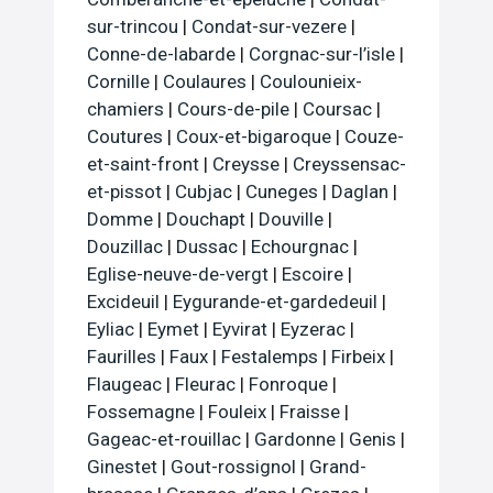
sur-trincou
|
Condat-sur-vezere
|
Conne-de-labarde
|
Corgnac-sur-l’isle
|
Cornille
|
Coulaures
|
Coulounieix-
chamiers
|
Cours-de-pile
|
Coursac
|
Coutures
|
Coux-et-bigaroque
|
Couze-
et-saint-front
|
Creysse
|
Creyssensac-
et-pissot
|
Cubjac
|
Cuneges
|
Daglan
|
Domme
|
Douchapt
|
Douville
|
Douzillac
|
Dussac
|
Echourgnac
|
Eglise-neuve-de-vergt
|
Escoire
|
Excideuil
|
Eygurande-et-gardedeuil
|
Eyliac
|
Eymet
|
Eyvirat
|
Eyzerac
|
Faurilles
|
Faux
|
Festalemps
|
Firbeix
|
Flaugeac
|
Fleurac
|
Fonroque
|
Fossemagne
|
Fouleix
|
Fraisse
|
Gageac-et-rouillac
|
Gardonne
|
Genis
|
Ginestet
|
Gout-rossignol
|
Grand-