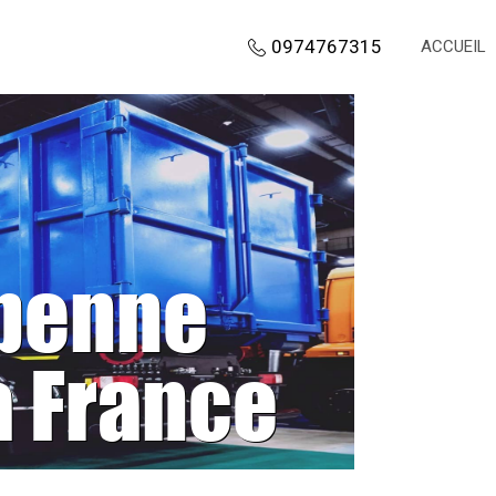
0974767315
ACCUEIL
 benne
a France