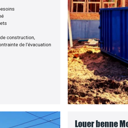
 besoins
né
hets
 de construction,
ntrainte de l’évacuation
Louer benne Mo