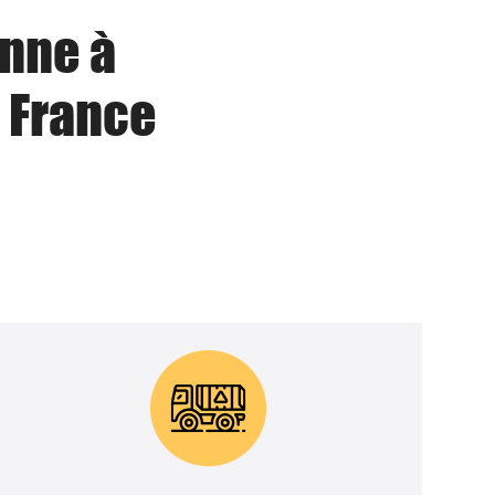
enne à
 France