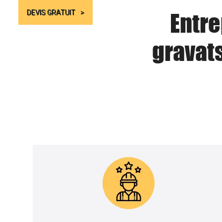
Entre
DEVIS GRATUIT
gravat