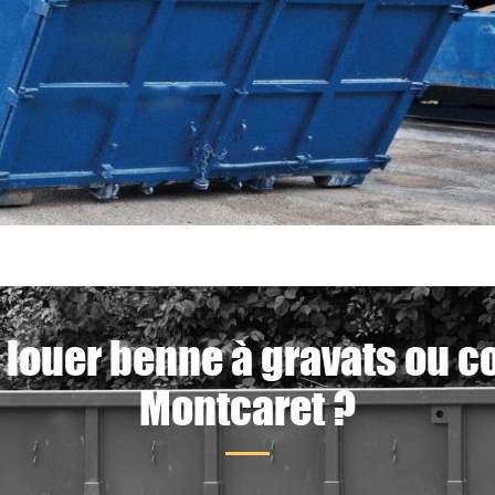
 louer benne à gravats ou c
Montcaret ?