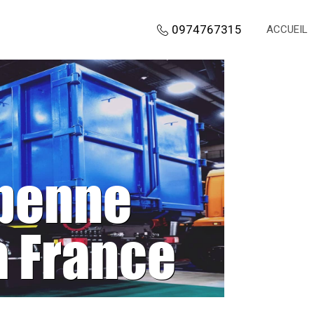
0974767315
ACCUEIL
 benne
a France