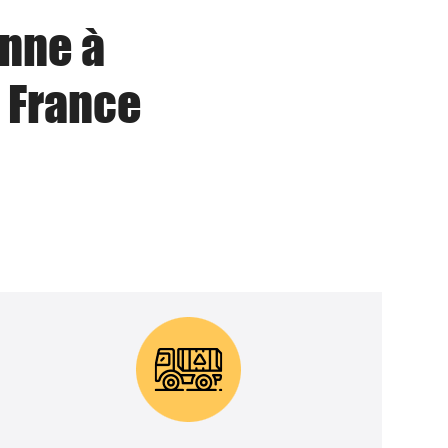
enne à
 France