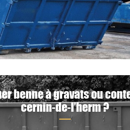
uer benne à gravats ou conte
cernin-de-l’herm ?