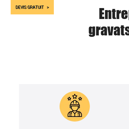
Entre
DEVIS GRATUIT
gravat