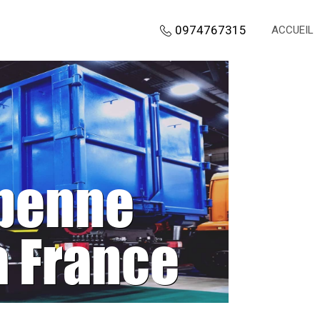
0974767315
ACCUEIL
 benne
a France