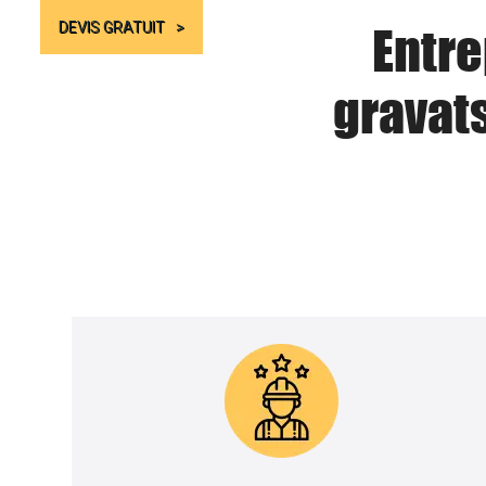
Entre
DEVIS GRATUIT
gravat