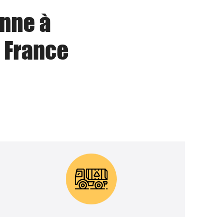
enne à
 France